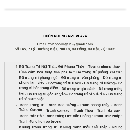
THIÊN PHỤNG ART PLAZA
Email: thienphungart @gmail.com
Số 145, P. Lý Thường Kiệt, Phú La, Hà Đông, Hà Nội, Việt Nam
Đồ Trang Trí Nội Thất
:
Đồ Phong Thủy
-
Tượng phong thủy
-
-
-
Bình cắm hoa thủy tinh pha lê
Đồ trang trí phòng khách
-
-
Đồ trang trí phong ngủ
Đồ trang trí văn phòng
Đồ trang trí
phòng làm việc
-
Đồ trang trí tủ rượu
-
Đồ trang trí tường
-
Đồ
trang trí bàn trang điểm
-
Đồ trang trí giá sách
-
Đồ trang trí kệ
tivi
-
Đồ trang trí góc an yên
-
Đồ trang trí bàn lễ tân
-
Đồ trang
trí bàn làm việc
Tranh Trang Trí
:
Tranh treo tường
-
Tranh phong thủy
-
Tranh
Tráng Gương
-
Tranh canvas
-
Tranh Thêu
-
Tranh đá quý
-
-
-
-
Tranh Bản Đồ
Tranh Động Lực Văn Phòng
Tranh Thư Pháp
Tranh đồng hồ treo tường
Khung Tranh Trang Trí
:
Khung tranh thêu chữ thập
-
Khung