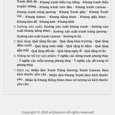
Tranh đính đá
-
Khung tranh thêu ruy băng
-
Khung tranh thêu
truyền thống
-
Khung tranh sơn dầu
-
Khung tranh canvas
-
-
-
Khung tranh tráng gương
Khung Tranh giấy
Khung Tranh
Vải
-
Khung fomex
-
Khung bằng khen
-
Khung giấy khen
-
-
-
Khung bản đồ
Khung ảnh
Khung hình
Xưởng sản xuất
:
Xưởng sản xuất khung tranh
-
Xưởng sản
xuất khung bằng khen
-
Xưởng sản xuất tranh tráng gương
-
-
Xưởng sản xuất tranh canvas
Xưởng in ấn
Quà tặng
:
Quà tặng tân gia
-
Quà tặng khai trương
-
Quà tặng
đám cưới
-
Quà tặng sinh nhật
-
Quà tặng kỉ niệm
-
Quà tặng
gặp mặt
-
Quà tặng đối tác
-
Quà tặng ngày lễ
-
Quà tặng tri ân
Thông tin hỗ trợ sản phẩm
:
Ý nghĩa các dòng tranh phong thủy
-
-
Ý nghĩa các mẫu tượng phong thủy
Ý nghĩa các đồ trang trí
phong thủy
Dịch vụ
:
Nhận làm Tranh Tráng Gương
,
Tranh Canvas theo
kích thước yêu cầu
-
Nhận làm Khung Tranh theo kích thước
yêu
-
Nhận là Khung Bằng Khen theo số lượng và kích thước
yêu cầu
Copyright © 2020 artplaza.vn All rights reserved