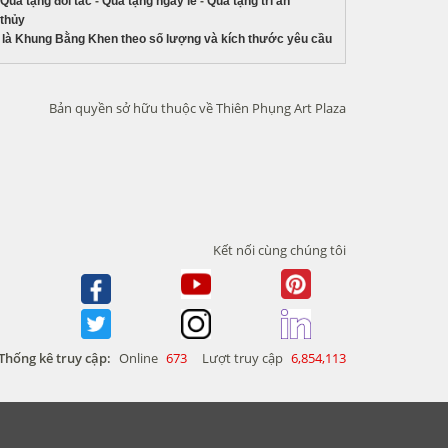
Quà tặng đối tác
-
Quà tặng ngày lễ
-
Quà tặng tri ân
 thủy
là Khung Bằng Khen theo số lượng và kích thước yêu cầu
Bản quyền sở hữu thuộc về Thiên Phụng Art Plaza
Kết nối cùng chúng tôi
Thống kê truy cập:
Online
673
Lượt truy cập
6,854,113