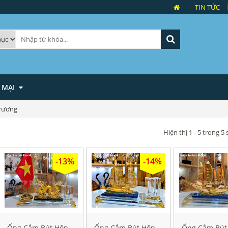
TIN TỨC
 MẠI
Trương
Hiện thị 1 - 5 trong 
-13%
-14%
Ống Cắm Bút Hộp
Ống Cắm Bút Hộp
Ống Cắm Bút