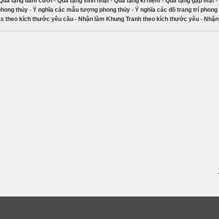
Quà tặng đám cưới
-
Quà tặng sinh nhật
-
Quà tặng kỉ niệm
-
Quà tặng gặp mặt
-
phong thủy
-
Ý nghĩa các mẫu tượng phong thủy
-
Ý nghĩa các đồ trang trí phong
s theo kích thước yêu cầu
-
Nhận làm Khung Tranh theo kích thước yêu
-
Nhận 