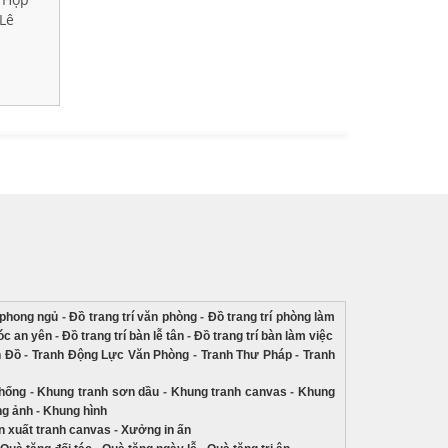
Lê
Xuôi
May
í phong ngủ
-
Đồ trang trí văn phòng
-
Đồ trang trí phòng làm
góc an yên
-
Đồ trang trí bàn lễ tân
-
Đồ trang trí bàn làm việc
n Đồ
-
Tranh Động Lực Văn Phòng
-
Tranh Thư Pháp
-
Tranh
thống
-
Khung tranh sơn dầu
-
Khung tranh canvas
-
Khung
g ảnh
-
Khung hình
 xuất tranh canvas
-
Xưởng in ấn