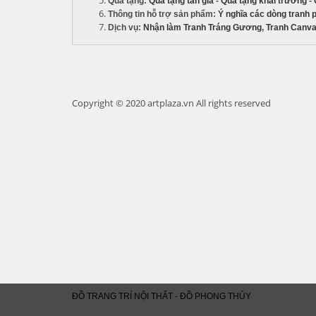
Quà tặng
:
Quà tặng tân gia
-
Quà tặng khai trương
-
Thông tin hỗ trợ sản phẩm
:
Ý nghĩa các dòng tranh 
Dịch vụ
:
Nhận làm Tranh Tráng Gương
,
Tranh Canva
Copyright © 2020 artplaza.vn All rights reserved
ĐỒ TRANG TRÍ NỘI THẤT - ĐỒ PHONG THỦY