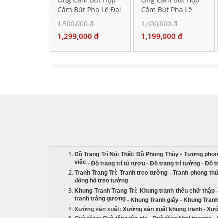
Cắm Bút Pha Lê Đại
Cắm Bút Pha Lê
Bàng Tung Cánh
Ngựa Vàng Hí Vang
1,500,000 đ
1,400,000 đ
1,299,000 đ
1,199,000 đ
Đồ Trang Trí Nội Thất
:
Đồ Phong Thủy
-
Tượng phon
việc
-
Đồ trang trí tủ rượu
-
Đồ trang trí tường
-
Đồ t
Tranh Trang Trí
:
Tranh treo tường
-
Tranh phong th
đồng hồ treo tường
Khung Tranh Trang Trí
:
Khung tranh thêu chữ thập
tranh tráng gương
-
Khung Tranh giấy
-
Khung Tranh
Xưởng sản xuất
:
Xưởng sản xuất khung tranh
-
Xưở