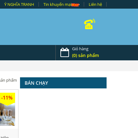
Ý NGHĨA TRANH
Tin khuyến mại
Liên hệ
Giỏ hàng
(0) sản phẩm
5 sản phẩm
BÁN CHẠY
-11%
 Hộp