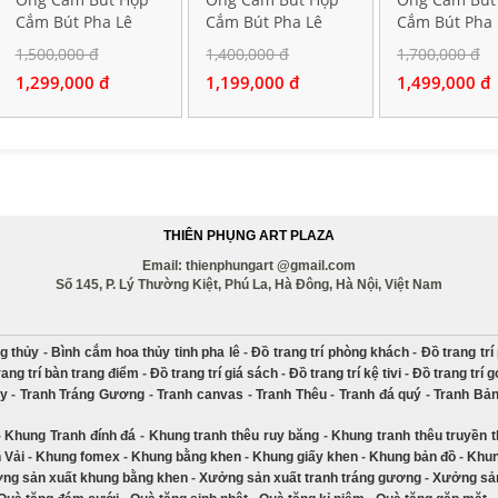
Cắm Bút Pha Lê
Cắm Bút Pha Lê
Cắm Bút Pha 
Rồng Vàng Phú Quý
Thuận Buồm Xuôi
Thuận Buồm 
1,500,000 đ
1,400,000 đ
1,700,000 đ
Gió
Gió Bình An 
1,299,000 đ
1,199,000 đ
1,499,000 đ
Mắn
THIÊN PHỤNG ART PLAZA
Email: thienphungart @gmail.com
Số 145, P. Lý Thường Kiệt, Phú La, Hà Đông, Hà Nội, Việt Nam
g thủy
-
Bình cắm hoa thủy tinh pha lê
-
Đồ trang trí phòng khách
-
Đồ trang tr
rang trí bàn trang điểm
-
Đồ trang trí giá sách
-
Đồ trang trí kệ tivi
-
Đồ trang trí 
ủy
-
Tranh Tráng Gương
-
Tranh canvas
-
Tranh Thêu
-
Tranh đá quý
-
Tranh Bả
-
Khung Tranh đính đá
-
Khung tranh thêu ruy băng
-
Khung tranh thêu truyền 
 Vải
-
Khung fomex
-
Khung bằng khen
-
Khung giấy khen
-
Khung bản đồ
-
Khun
ng sản xuất khung bằng khen
-
Xưởng sản xuất tranh tráng gương
-
Xưởng sản