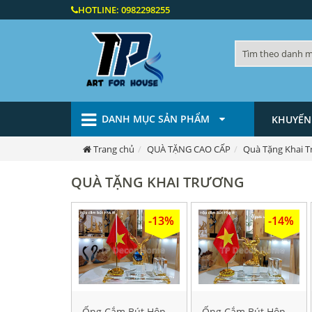
HOTLINE:
0982298255
DANH MỤC SẢN PHẨM
KHUYẾN
Trang chủ
QUÀ TẶNG CAO CẤP
Quà Tặng Khai 
QUÀ TẶNG KHAI TRƯƠNG
-13%
-14%
Ống Cắm Bút Hộp
Ống Cắm Bút Hộp