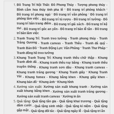
Đồ Trang Trí Nội Thất
:
Đồ Phong Thủy
-
Tượng phong thủy
-
-
-
Bình cắm hoa thủy tinh pha lê
Đồ trang trí phòng khách
-
-
Đồ trang trí phong ngủ
Đồ trang trí văn phòng
Đồ trang trí
phòng làm việc
-
Đồ trang trí tủ rượu
-
Đồ trang trí tường
-
Đồ
trang trí bàn trang điểm
-
Đồ trang trí giá sách
-
Đồ trang trí kệ
tivi
-
Đồ trang trí góc an yên
-
Đồ trang trí bàn lễ tân
-
Đồ trang
trí bàn làm việc
Tranh Trang Trí
:
Tranh treo tường
-
Tranh phong thủy
-
Tranh
Tráng Gương
-
Tranh canvas
-
Tranh Thêu
-
Tranh đá quý
-
-
-
-
Tranh Bản Đồ
Tranh Động Lực Văn Phòng
Tranh Thư Pháp
Tranh đồng hồ treo tường
Khung Tranh Trang Trí
:
Khung tranh thêu chữ thập
-
Khung
Tranh đính đá
-
Khung tranh thêu ruy băng
-
Khung tranh thêu
truyền thống
-
Khung tranh sơn dầu
-
Khung tranh canvas
-
-
-
Khung tranh tráng gương
Khung Tranh giấy
Khung Tranh
Vải
-
Khung fomex
-
Khung bằng khen
-
Khung giấy khen
-
-
-
Khung bản đồ
Khung ảnh
Khung hình
Xưởng sản xuất
:
Xưởng sản xuất khung tranh
-
Xưởng sản
xuất khung bằng khen
-
Xưởng sản xuất tranh tráng gương
-
-
Xưởng sản xuất tranh canvas
Xưởng in ấn
Quà tặng
:
Quà tặng tân gia
-
Quà tặng khai trương
-
Quà tặng
đám cưới
-
Quà tặng sinh nhật
-
Quà tặng kỉ niệm
-
Quà tặng
gặp mặt
-
Quà tặng đối tác
-
Quà tặng ngày lễ
-
Quà tặng tri ân