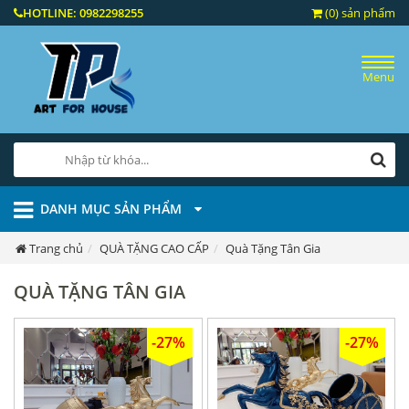
HOTLINE:
0982298255
(0) sản phẩm
Menu
DANH MỤC SẢN PHẨM
Trang chủ
QUÀ TẶNG CAO CẤP
Quà Tặng Tân Gia
QUÀ TẶNG TÂN GIA
-27%
-27%