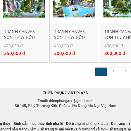
TRANH CANVAS
TRANH CANVAS
TRANH CANV
SƠN THỦY HỮU
SƠN THỦY HỮU
SƠN THỦY H
TÌNH 30372
TÌNH 30291
TÌNH 30194
470,000 đ
450,000 đ
450,000 đ
350,000 đ
300,000 đ
300,000 đ
1
2
3
THIÊN PHỤNG ART PLAZA
Email: thienphungart @gmail.com
Số 145, P. Lý Thường Kiệt, Phú La, Hà Đông, Hà Nội, Việt Nam
g thủy
-
Bình cắm hoa thủy tinh pha lê
-
Đồ trang trí phòng khách
-
Đồ trang tr
rang trí bàn trang điểm
-
Đồ trang trí giá sách
-
Đồ trang trí kệ tivi
-
Đồ trang trí 