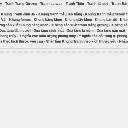
ủy
-
Tranh Tráng Gương
-
Tranh canvas
-
Tranh Thêu
-
Tranh đá quý
-
Tranh Bả
-
Khung Tranh đính đá
-
Khung tranh thêu ruy băng
-
Khung tranh thêu truyền 
 Vải
-
Khung fomex
-
Khung bằng khen
-
Khung giấy khen
-
Khung bản đồ
-
Khun
ng sản xuất khung bằng khen
-
Xưởng sản xuất tranh tráng gương
-
Xưởng sản
Quà tặng đám cưới
-
Quà tặng sinh nhật
-
Quà tặng kỉ niệm
-
Quà tặng gặp mặt
-
phong thủy
-
Ý nghĩa các mẫu tượng phong thủy
-
Ý nghĩa các đồ trang trí phong
s theo kích thước yêu cầu
-
Nhận làm Khung Tranh theo kích thước yêu
-
Nhận 