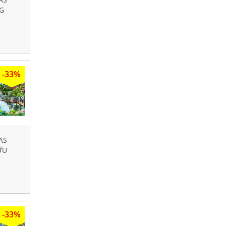
G
-33%
AS
ỮU
-33%