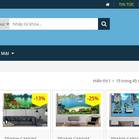
TIN TỨC
 MẠI
Hiển thị 1
15 trong 45
-13%
-25%
TRANH CANVAS
TRANH CANVAS
TRANH CANV