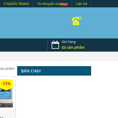
Ý NGHĨA TRANH
Tin khuyến mại
Liên hệ
Giỏ hàng
(0) sản phẩm
 sản phẩm
BÁN CHẠY
-33%
AS