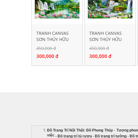
TRANH CANVAS
TRANH CANVAS
SƠN THỦY HỮU
SƠN THỦY HỮU
TÌNH 50014
TÌNH 30640
450,000 đ
450,000 đ
300,000 đ
300,000 đ
Đồ Trang Trí Nội Thất
:
Đồ Phong Thủy
-
Tượng phon
việc
-
Đồ trang trí tủ rượu
-
Đồ trang trí tường
-
Đồ t