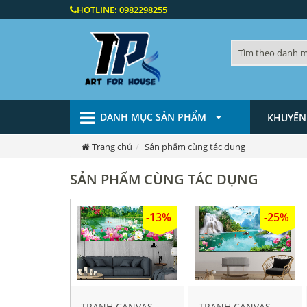
HOTLINE:
0982298255
DANH MỤC SẢN PHẨM
KHUYẾN
Trang chủ
Sản phẩm cùng tác dụng
SẢN PHẨM CÙNG TÁC DỤNG
-13%
-25%
TRANH CANVAS
TRANH CANVAS