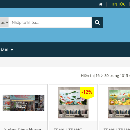
TIN TỨC
 MẠI
Hiển thị 16
30 trong 1015
-12%
Xưởng Đóng khung
TRANH TRÁNG
TRANH TRÁN