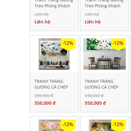
Treo Phòng Khách
Treo Phòng Khách
Bộ Ba Tấm Hiện Đại
Bộ Ba Tấm Hiện Đại
Liên hệ
Liên hệ
TK166
TK102
Liên hệ
Liên hệ
-12%
-12%
TRANH TRÁNG
TRANH TRÁNG
GƯƠNG CÁ CHÉP
GƯƠNG CÁ CHÉP
HOA SEN S902
HOA SEN S837
630,000 đ
630,000 đ
550,000 đ
550,000 đ
-12%
-12%