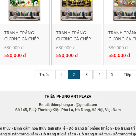
TRANH TRÁNG
TRANH TRÁNG
TRANH TRÁN
GƯƠNG CÁ CHÉP
GƯƠNG CÁ CHÉP
GƯƠNG CÁ C
HOA SEN S631
HOA SEN S678
HOA SEN S75
630,000 đ
630,000 đ
630,000 đ
550,000 đ
550,000 đ
550,000 đ
Trước
1
2
3
4
5
Tiếp
THIÊN PHỤNG ART PLAZA
Email: thienphungart @gmail.com
Số 145, P. Lý Thường Kiệt, Phú La, Hà Đông, Hà Nội, Việt Nam
g thủy
-
Bình cắm hoa thủy tinh pha lê
-
Đồ trang trí phòng khách
-
Đồ trang tr
rang trí bàn trang điểm
-
Đồ trang trí giá sách
-
Đồ trang trí kệ tivi
-
Đồ trang trí 