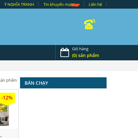
Ý NGHĨA TRANH
Tin khuyến mại
Liên hệ
Giỏ hàng
(0) sản phẩm
 sản phẩm
BÁN CHẠY
-12%
G