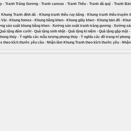
ủy
-
Tranh Tráng Gương
-
Tranh canvas
-
Tranh Thêu
-
Tranh đá quý
-
Tranh Bả
-
Khung Tranh đính đá
-
Khung tranh thêu ruy băng
-
Khung tranh thêu truyền 
 Vải
-
Khung fomex
-
Khung bằng khen
-
Khung giấy khen
-
Khung bản đồ
-
Khun
ng sản xuất khung bằng khen
-
Xưởng sản xuất tranh tráng gương
-
Xưởng sản
Quà tặng đám cưới
-
Quà tặng sinh nhật
-
Quà tặng kỉ niệm
-
Quà tặng gặp mặt
-
phong thủy
-
Ý nghĩa các mẫu tượng phong thủy
-
Ý nghĩa các đồ trang trí phong
s theo kích thước yêu cầu
-
Nhận làm Khung Tranh theo kích thước yêu
-
Nhận 