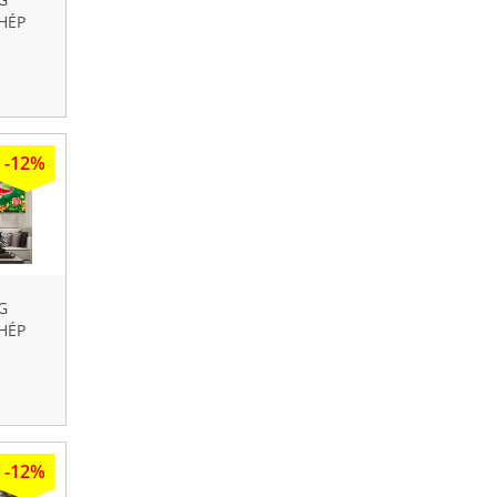
HÉP
19
-12%
G
HÉP
4
-12%