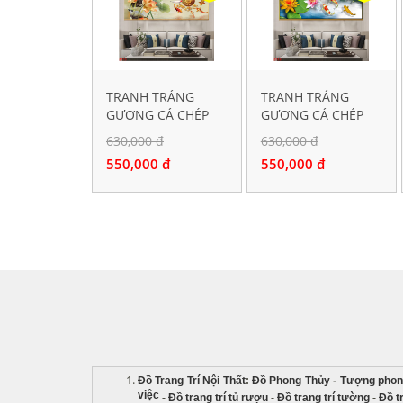
TRANH TRÁNG
TRANH TRÁNG
GƯƠNG CÁ CHÉP
GƯƠNG CÁ CHÉP
HOA SEN S779
HOA SEN S768
630,000 đ
630,000 đ
550,000 đ
550,000 đ
Đồ Trang Trí Nội Thất
:
Đồ Phong Thủy
-
Tượng phon
việc
-
Đồ trang trí tủ rượu
-
Đồ trang trí tường
-
Đồ t