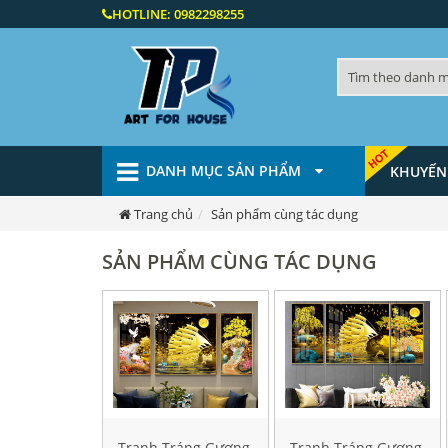
HOTLINE:
0982298255
DANH MỤC SẢN PHẨM
KHUYẾN
Trang chủ
Sản phẩm cùng tác dụng
SẢN PHẨM CÙNG TÁC DỤNG
Tranh Tráng Gương
Tranh Tráng Gương