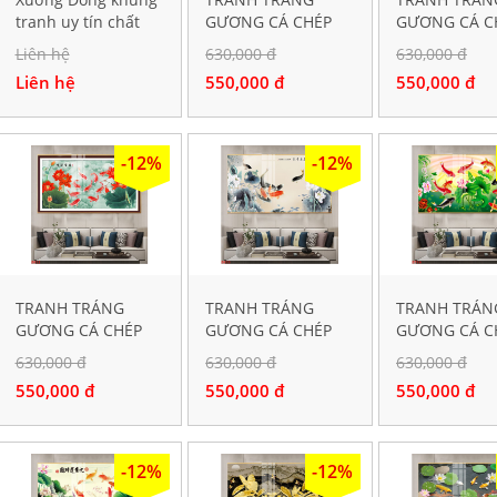
tranh uy tín chất
GƯƠNG CÁ CHÉP
GƯƠNG CÁ C
lượng tại Hà Đông
HOA SEN S1198
HOA SEN S09
Liên hệ
630,000 đ
630,000 đ
Hà Nội
Liên hệ
550,000 đ
550,000 đ
-12%
-12%
TRANH TRÁNG
TRANH TRÁNG
TRANH TRÁN
GƯƠNG CÁ CHÉP
GƯƠNG CÁ CHÉP
GƯƠNG CÁ C
HOA SEN S812
HOA SEN S805
HOA SEN S78
630,000 đ
630,000 đ
630,000 đ
550,000 đ
550,000 đ
550,000 đ
-12%
-12%