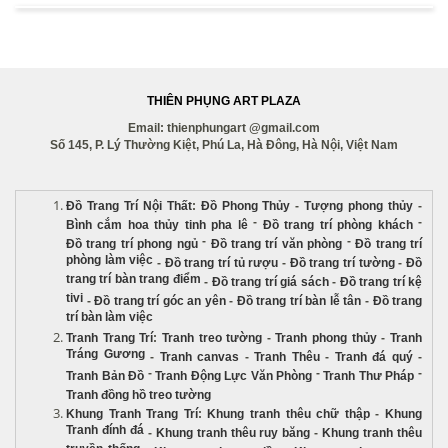
THIÊN PHỤNG ART PLAZA
Email: thienphungart @gmail.com
Số 145, P. Lý Thường Kiệt, Phú La, Hà Đông, Hà Nội, Việt Nam
Đồ Trang Trí Nội Thất
:
Đồ Phong Thủy
-
Tượng phong thủy
-
-
-
Bình cắm hoa thủy tinh pha lê
Đồ trang trí phòng khách
-
-
Đồ trang trí phong ngủ
Đồ trang trí văn phòng
Đồ trang trí
phòng làm việc
-
Đồ trang trí tủ rượu
-
Đồ trang trí tường
-
Đồ
trang trí bàn trang điểm
-
Đồ trang trí giá sách
-
Đồ trang trí kệ
tivi
-
Đồ trang trí góc an yên
-
Đồ trang trí bàn lễ tân
-
Đồ trang
trí bàn làm việc
Tranh Trang Trí
:
Tranh treo tường
-
Tranh phong thủy
-
Tranh
Tráng Gương
-
Tranh canvas
-
Tranh Thêu
-
Tranh đá quý
-
-
-
-
Tranh Bản Đồ
Tranh Động Lực Văn Phòng
Tranh Thư Pháp
Tranh đồng hồ treo tường
Khung Tranh Trang Trí
:
Khung tranh thêu chữ thập
-
Khung
Tranh đính đá
-
Khung tranh thêu ruy băng
-
Khung tranh thêu