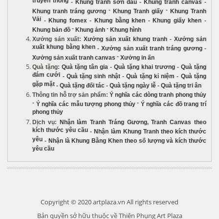
truyền thống
-
Khung tranh sơn dầu
-
Khung tranh canvas
-
-
-
Khung tranh tráng gương
Khung Tranh giấy
Khung Tranh
Vải
-
Khung fomex
-
Khung bằng khen
-
Khung giấy khen
-
-
-
Khung bản đồ
Khung ảnh
Khung hình
Xưởng sản xuất
:
Xưởng sản xuất khung tranh
-
Xưởng sản
xuất khung bằng khen
-
Xưởng sản xuất tranh tráng gương
-
-
Xưởng sản xuất tranh canvas
Xưởng in ấn
Quà tặng
:
Quà tặng tân gia
-
Quà tặng khai trương
-
Quà tặng
đám cưới
-
Quà tặng sinh nhật
-
Quà tặng kỉ niệm
-
Quà tặng
gặp mặt
-
Quà tặng đối tác
-
Quà tặng ngày lễ
-
Quà tặng tri ân
Thông tin hỗ trợ sản phẩm
:
Ý nghĩa các dòng tranh phong thủy
-
-
Ý nghĩa các mẫu tượng phong thủy
Ý nghĩa các đồ trang trí
phong thủy
Dịch vụ
:
Nhận làm Tranh Tráng Gương
,
Tranh Canvas theo
kích thước yêu cầu
-
Nhận làm Khung Tranh theo kích thước
yêu
-
Nhận là Khung Bằng Khen theo số lượng và kích thước
yêu cầu
Copyright © 2020 artplaza.vn All rights reserved
Bản quyền sở hữu thuộc về Thiên Phụng Art Plaza