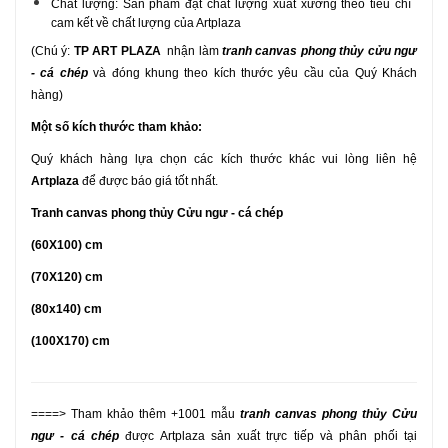
Chất lượng: Sản phẩm đạt chất lượng xuất xưởng theo tiêu chí
cam kết về chất lượng của Artplaza
(Chú ý:
TP ART PLAZA
nhận làm
tranh canvas phong thủy cửu ngư
- cá chép
và
đóng khung
theo kích thước yêu cầu của Quý Khách
hàng)
Một số kích thước tham khảo:
Quý khách hàng lựa chọn các kích thước khác vui lòng liên hệ
Artplaza
để được báo giá tốt nhất.
Tranh canvas phong thủy Cửu ngư - cá chép
(60X100) cm
(70X120) cm
(80x140) cm
(100X170) cm
====> Tham khảo thêm +1001 mẫu
tranh canvas phong thủy Cửu
ngư - cá chép
được Artplaza sản xuất trực tiếp và phân phối tại