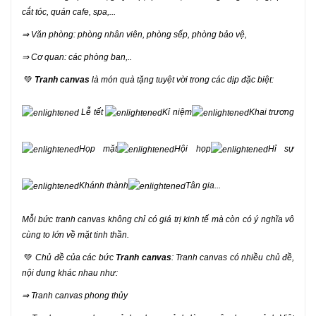
cắt tóc, quán cafe, spa,...
⇒ Văn phòng: phòng nhân viên, phòng sếp, phòng bảo vệ,
⇒ Cơ quan: các phòng ban,..
💚
Tranh canvas
là món quà tặng tuyệt vời trong các dịp đặc biệt:
Lễ tết
Kỉ niệm
Khai trương
Họp mặt
Hội họp
Hỉ sự
Khánh thành
Tân gia...
Mỗi bức tranh canvas không chỉ có giá trị kinh tế mà còn có ý nghĩa vô
cùng to lớn về mặt tinh thần.
💚
Chủ đề của các bức
Tranh canvas
: Tranh canvas có nhiều chủ đề,
nội dung khác nhau như:
⇒ Tranh canvas phong thủy