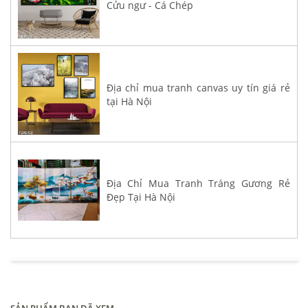
Cửu ngư - Cá Chép
Địa chỉ mua tranh canvas uy tín giá rẻ
tại Hà Nội
Địa Chỉ Mua Tranh Tráng Gương Rẻ
Đẹp Tại Hà Nội
SẢN PHẨM BẠN ĐÃ XEM