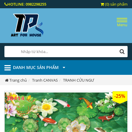
HOTLINE:
0982298255
(0) sản phẩm
Menu
DANH MỤC SẢN PHẨM
Trang chủ
Tranh CANVAS
TRANH CỬU NGƯ
-25%