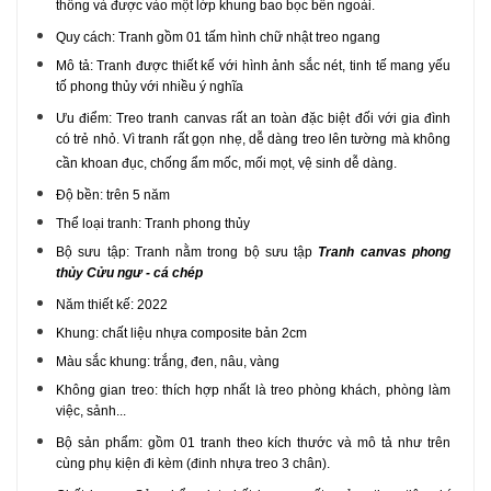
thông và được vào một lớp khung bao bọc bên ngoài.
Quy cách: Tranh gồm 01 tấm hình chữ nhật treo ngang
Mô tả: Tranh được thiết kế với hình ảnh sắc nét, tinh tế mang yếu
tố phong thủy với nhiều ý nghĩa
Ưu điểm: Treo tranh canvas rất an toàn đặc biệt đối với gia đình
có trẻ nhỏ. Vì tranh rất gọn nhẹ, dễ dàng treo lên tường mà không
cần khoan đục, chống ẩm mốc, mối mọt, vệ sinh dễ dàng.
Độ bền: trên 5 năm
Thể loại tranh: Tranh phong thủy
Bộ sưu tập: Tranh nằm trong bộ sưu tập
Tranh canvas phong
thủy Cửu ngư - cá chép
Năm thiết kế: 2022
Khung: chất liệu nhựa composite bản 2cm
Màu sắc khung: trắng, đen, nâu, vàng
Không gian treo: thích hợp nhất là treo phòng khách, phòng làm
việc, sảnh...
Bộ sản phẩm: gồm 01 tranh theo kích thước và mô tả như trên
cùng phụ kiện đi kèm (đinh nhựa treo 3 chân).