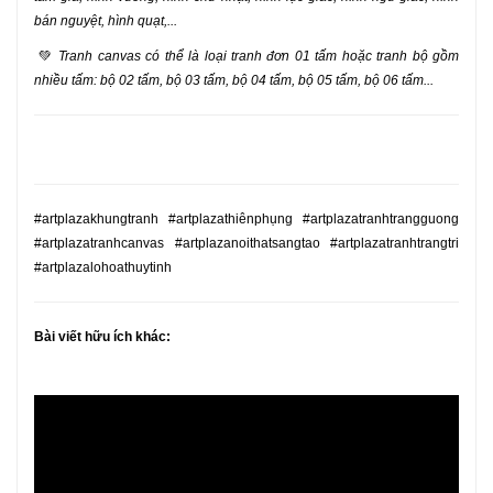
bán nguyệt, hình quạt,...
💚
Tranh canvas có thể là loại tranh đơn 01 tấm hoặc tranh bộ gồm
nhiều tấm: bộ 02 tấm, bộ 03 tấm, bộ 04 tấm, bộ 05 tấm, bộ 06 tấm...
#artplazakhungtranh #artplazathiênphụng #artplazatranhtrangguong
#artplazatranhcanvas #artplazanoithatsangtao #artplazatranhtrangtri
#artplazalohoathuytinh
Bài viết hữu ích khác: