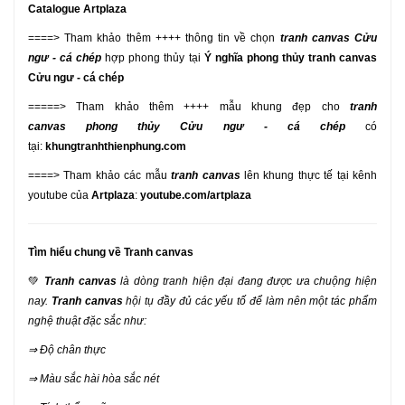
Catalogue Artplaza
====> Tham khảo thêm ++++ thông tin về chọn
tranh canvas
Cửu
ngư - cá chép
hợp phong thủy tại
Ý nghĩa phong thủy tranh canvas
Cửu ngư - cá chép
=====> Tham khảo thêm ++++ mẫu khung đẹp cho
tranh
canvas phong thủy
Cửu ngư - cá chép
có
tại:
khungtranhthienphung.com
====> Tham khảo các mẫu
tranh canvas
lên khung thực tế tại kênh
youtube của
Artplaza
:
youtube.com/artplaza
Tìm hiểu chung về Tranh canvas
💚
Tranh canvas
là dòng tranh hiện đại đang được ưa chuộng hiện
nay.
Tranh canvas
hội tụ đầy đủ các yếu tố để làm nên một tác phẩm
nghệ thuật đặc sắc như:
⇒ Độ chân thực
⇒ Màu sắc hài hòa sắc nét