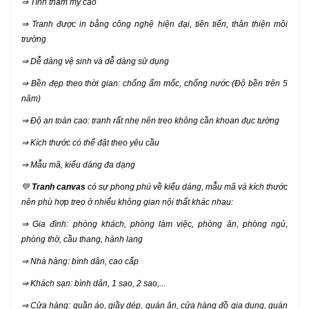
⇒ Tính thẩm mỹ cao
⇒ Tranh được in bằng công nghệ hiện đại, tiên tiến, thân thiện môi
trường
⇒ Dễ dàng vệ sinh và dễ dàng sử dụng
⇒ Bền đẹp theo thời gian: chống ẩm mốc, chống nước (Độ bền trên 5
năm)
⇒ Độ an toàn cao: tranh rất nhẹ nên treo không cần khoan đục tường
⇒ Kích thước có thể đặt theo yêu cầu
⇒ Mẫu mã, kiểu dáng đa dạng
💚
Tranh canvas
có sự phong phú về kiểu dáng, mẫu mã và kích thước
nên phù hợp treo ở nhiểu không gian nội thất khác nhau:
⇒ Gia đình: phòng khách, phòng làm việc, phòng ăn, phòng ngủ,
phòng thờ, cầu thang, hành lang
⇒ Nhà hàng: bình dân, cao cấp
⇒ Khách sạn: bình dân, 1 sao, 2 sao,...
⇒ Cửa hàng: quần áo, giầy dép, quán ăn, cửa hàng đồ gia dụng, quán