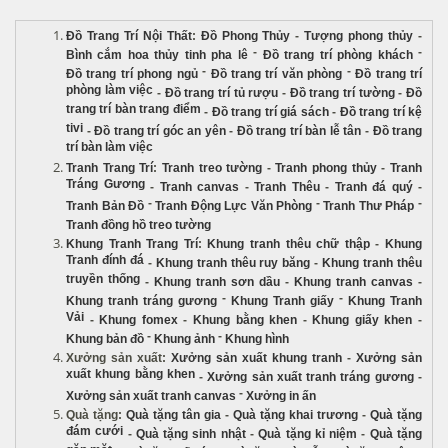
Đồ Trang Trí Nội Thất
:
Đồ Phong Thủy
-
Tượng phong thủy
-
-
-
Bình cắm hoa thủy tinh pha lê
Đồ trang trí phòng khách
-
-
Đồ trang trí phong ngủ
Đồ trang trí văn phòng
Đồ trang trí
phòng làm việc
-
Đồ trang trí tủ rượu
-
Đồ trang trí tường
-
Đồ
trang trí bàn trang điểm
-
Đồ trang trí giá sách
-
Đồ trang trí kệ
tivi
-
Đồ trang trí góc an yên
-
Đồ trang trí bàn lễ tân
-
Đồ trang
trí bàn làm việc
Tranh Trang Trí
:
Tranh treo tường
-
Tranh phong thủy
-
Tranh
Tráng Gương
-
Tranh canvas
-
Tranh Thêu
-
Tranh đá quý
-
-
-
-
Tranh Bản Đồ
Tranh Động Lực Văn Phòng
Tranh Thư Pháp
Tranh đồng hồ treo tường
Khung Tranh Trang Trí
:
Khung tranh thêu chữ thập
-
Khung
Tranh đính đá
-
Khung tranh thêu ruy băng
-
Khung tranh thêu
truyền thống
-
Khung tranh sơn dầu
-
Khung tranh canvas
-
-
-
Khung tranh tráng gương
Khung Tranh giấy
Khung Tranh
Vải
-
Khung fomex
-
Khung bằng khen
-
Khung giấy khen
-
-
-
Khung bản đồ
Khung ảnh
Khung hình
Xưởng sản xuất
:
Xưởng sản xuất khung tranh
-
Xưởng sản
xuất khung bằng khen
-
Xưởng sản xuất tranh tráng gương
-
-
Xưởng sản xuất tranh canvas
Xưởng in ấn
Quà tặng
:
Quà tặng tân gia
-
Quà tặng khai trương
-
Quà tặng
đám cưới
-
Quà tặng sinh nhật
-
Quà tặng kỉ niệm
-
Quà tặng