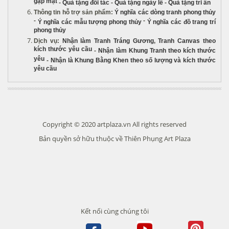
gặp mặt
-
Quà tặng đối tác
-
Quà tặng ngày lễ
-
Quà tặng tri ân
Thông tin hỗ trợ sản phẩm
:
Ý nghĩa các dòng tranh phong thủy
-
-
Ý nghĩa các mẫu tượng phong thủy
Ý nghĩa các đồ trang trí
phong thủy
Dịch vụ
:
Nhận làm Tranh Tráng Gương
,
Tranh Canvas theo
kích thước yêu cầu
-
Nhận làm Khung Tranh theo kích thước
yêu
-
Nhận là Khung Bằng Khen theo số lượng và kích thước
yêu cầu
Copyright © 2020 artplaza.vn All rights reserved
Bản quyền sở hữu thuộc về Thiên Phụng Art Plaza
Kết nối cùng chúng tôi