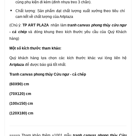
cùng phụ kiện đi kèm (đinh nhựa treo 3 chân).
Chất lượng: Sản phẩm đạt chất lượng xuất xưởng theo tiêu chí
cam kết về chất lượng của Artplaza
(Chú ý:
TP ART PLAZA
nhận làm
tranh canvas phong thủy cửu ngư
- cá chép
và
đóng khung
theo kích thước yêu cầu của Quý Khách
hàng)
Một số kích thước tham khảo:
Quý khách hàng lựa chọn các kích thước khác vui lòng liên hệ
Artplaza
để được báo giá tốt nhất.
Tranh canvas phong thủy Cửu ngư - cá chép
(60X90) cm
(70X120) cm
(100x150) cm
(120X180) cm
====> Tham khảo thêm +1001 mẫu
tranh canvas phong thủy Cửu