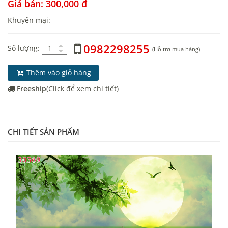
Giá bán: 300,000 đ
Khuyến mại:
0982298255
Số lượng:
(Hỗ trợ mua hàng)
Thêm vào giỏ hàng
Freeship
(Click để xem chi tiết)
CHI TIẾT SẢN PHẨM