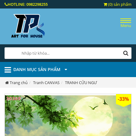
HOTLINE:
0982298255
(0) sản phẩm
Menu
DANH MỤC SẢN PHẨM
Trang chủ
Tranh CANVAS
TRANH CỬU NGƯ
-33%