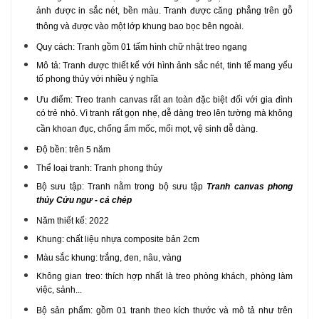
ảnh được in sắc nét, bền màu. Tranh được căng phẳng trên gỗ
thông và được vào một lớp khung bao bọc bên ngoài.
Quy cách: Tranh gồm 01 tấm hình chữ nhật treo ngang
Mô tả: Tranh được thiết kế với hình ảnh sắc nét, tinh tế mang yếu
tố phong thủy với nhiều ý nghĩa
Ưu điểm: Treo tranh canvas rất an toàn đặc biệt đối với gia đình
có trẻ nhỏ. Vì tranh rất gọn nhẹ, dễ dàng treo lên tường mà không
cần khoan đục, chống ẩm mốc, mối mọt, vệ sinh dễ dàng.
Độ bền: trên 5 năm
Thể loại tranh: Tranh phong thủy
Bộ sưu tập: Tranh nằm trong bộ sưu tập
Tranh canvas phong
thủy Cửu ngư - cá chép
Năm thiết kế: 2022
Khung: chất liệu nhựa composite bản 2cm
Màu sắc khung: trắng, đen, nâu, vàng
Không gian treo: thích hợp nhất là treo phòng khách, phòng làm
việc, sảnh...
Bộ sản phẩm: gồm 01 tranh theo kích thước và mô tả như trên