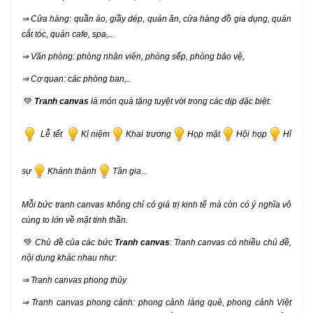
⇒ Cửa hàng: quần áo, giầy dép, quán ăn, cửa hàng đồ gia dụng, quán
cắt tóc, quán cafe, spa,...
⇒ Văn phòng: phòng nhân viên, phòng sếp, phòng bảo vệ,
⇒ Cơ quan: các phòng ban,..
💚
Tranh canvas
là món quà tặng tuyệt vời trong các dịp đặc biệt:
Lễ tết
Kỉ niệm
Khai trương
Họp mặt
Hội họp
Hỉ
sự
Khánh thành
Tân gia...
Mỗi bức tranh canvas không chỉ có giá trị kinh tế mà còn có ý nghĩa vô
cùng to lớn về mặt tinh thần.
💚
Chủ đề của các bức
Tranh canvas
: Tranh canvas có nhiều chủ đề,
nội dung khác nhau như:
⇒ Tranh canvas phong thủy
⇒ Tranh canvas phong cảnh: phong cảnh làng quê, phong cảnh Việt