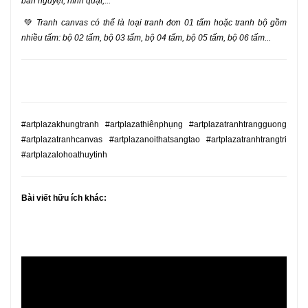
bán nguyệt, hình quạt,...
💚
Tranh canvas có thể là loại tranh đơn 01 tấm hoặc tranh bộ gồm
nhiều tấm: bộ 02 tấm, bộ 03 tấm, bộ 04 tấm, bộ 05 tấm, bộ 06 tấm...
#artplazakhungtranh #artplazathiênphụng #artplazatranhtrangguong
#artplazatranhcanvas #artplazanoithatsangtao #artplazatranhtrangtri
#artplazalohoathuytinh
Bài viết hữu ích khác: