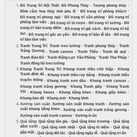
Đồ Trang Trí Nội Thất
:
Đồ Phong Thủy
-
Tượng phong thủy
-
-
-
Bình cắm hoa thủy tinh pha lê
Đồ trang trí phòng khách
-
-
Đồ trang trí phong ngủ
Đồ trang trí văn phòng
Đồ trang trí
phòng làm việc
-
Đồ trang trí tủ rượu
-
Đồ trang trí tường
-
Đồ
trang trí bàn trang điểm
-
Đồ trang trí giá sách
-
Đồ trang trí kệ
tivi
-
Đồ trang trí góc an yên
-
Đồ trang trí bàn lễ tân
-
Đồ trang
trí bàn làm việc
Tranh Trang Trí
:
Tranh treo tường
-
Tranh phong thủy
-
Tranh
Tráng Gương
-
Tranh canvas
-
Tranh Thêu
-
Tranh đá quý
-
-
-
-
Tranh Bản Đồ
Tranh Động Lực Văn Phòng
Tranh Thư Pháp
Tranh đồng hồ treo tường
Khung Tranh Trang Trí
:
Khung tranh thêu chữ thập
-
Khung
Tranh đính đá
-
Khung tranh thêu ruy băng
-
Khung tranh thêu
truyền thống
-
Khung tranh sơn dầu
-
Khung tranh canvas
-
-
-
Khung tranh tráng gương
Khung Tranh giấy
Khung Tranh
Vải
-
Khung fomex
-
Khung bằng khen
-
Khung giấy khen
-
-
-
Khung bản đồ
Khung ảnh
Khung hình
Xưởng sản xuất
:
Xưởng sản xuất khung tranh
-
Xưởng sản
xuất khung bằng khen
-
Xưởng sản xuất tranh tráng gương
-
-
Xưởng sản xuất tranh canvas
Xưởng in ấn
Quà tặng
:
Quà tặng tân gia
-
Quà tặng khai trương
-
Quà tặng
đám cưới
-
Quà tặng sinh nhật
-
Quà tặng kỉ niệm
-
Quà tặng
gặp mặt
-
Quà tặng đối tác
-
Quà tặng ngày lễ
-
Quà tặng tri ân