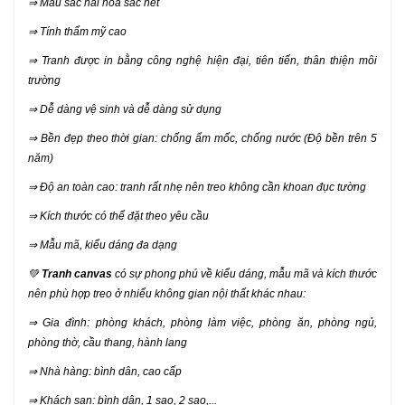
⇒ Màu sắc hài hòa sắc nét
⇒ Tính thẩm mỹ cao
⇒ Tranh được in bằng công nghệ hiện đại, tiên tiến, thân thiện môi
trường
⇒ Dễ dàng vệ sinh và dễ dàng sử dụng
⇒ Bền đẹp theo thời gian: chống ẩm mốc, chống nước (Độ bền trên 5
năm)
⇒ Độ an toàn cao: tranh rất nhẹ nên treo không cần khoan đục tường
⇒ Kích thước có thể đặt theo yêu cầu
⇒ Mẫu mã, kiểu dáng đa dạng
💚
Tranh canvas
có sự phong phú về kiểu dáng, mẫu mã và kích thước
nên phù hợp treo ở nhiểu không gian nội thất khác nhau:
⇒ Gia đình: phòng khách, phòng làm việc, phòng ăn, phòng ngủ,
phòng thờ, cầu thang, hành lang
⇒ Nhà hàng: bình dân, cao cấp
⇒ Khách sạn: bình dân, 1 sao, 2 sao,...