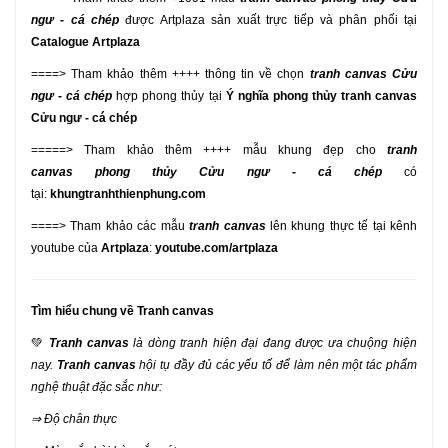
ngư - cá chép
được Artplaza sản xuất trực tiếp và phân phối tại
Catalogue Artplaza
====> Tham khảo thêm ++++ thông tin về chọn
tranh canvas
Cửu
ngư - cá chép
hợp phong thủy tại
Ý nghĩa phong thủy tranh canvas
Cửu ngư - cá chép
=====> Tham khảo thêm ++++ mẫu khung đẹp cho
tranh
canvas phong thủy
Cửu ngư - cá chép
có
tại:
khungtranhthienphung.com
====> Tham khảo các mẫu
tranh canvas
lên khung thực tế tại kênh
youtube của
Artplaza
:
youtube.com/artplaza
Tìm hiểu chung về Tranh canvas
💚
Tranh canvas
là dòng tranh hiện đại đang được ưa chuộng hiện
nay.
Tranh canvas
hội tụ đầy đủ các yếu tố để làm nên một tác phẩm
nghệ thuật đặc sắc như:
⇒ Độ chân thực