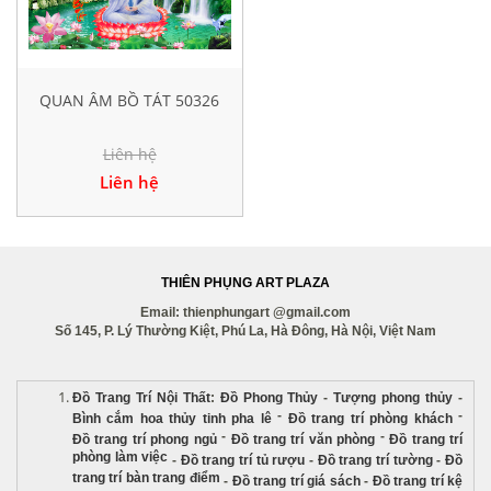
QUAN ÂM BỒ TÁT 50326
Liên hệ
Liên hệ
THIÊN PHỤNG ART PLAZA
Email: thienphungart @gmail.com
Số 145, P. Lý Thường Kiệt, Phú La, Hà Đông, Hà Nội, Việt Nam
Đồ Trang Trí Nội Thất
:
Đồ Phong Thủy
-
Tượng phong thủy
-
-
-
Bình cắm hoa thủy tinh pha lê
Đồ trang trí phòng khách
-
-
Đồ trang trí phong ngủ
Đồ trang trí văn phòng
Đồ trang trí
phòng làm việc
-
Đồ trang trí tủ rượu
-
Đồ trang trí tường
-
Đồ
trang trí bàn trang điểm
-
Đồ trang trí giá sách
-
Đồ trang trí kệ