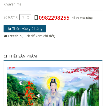
Khuyến mại:
0982298255
Số lượng:
(Hỗ trợ mua hàng)
Thêm vào giỏ hàng
Freeship
(Click để xem chi tiết)
CHI TIẾT SẢN PHẨM