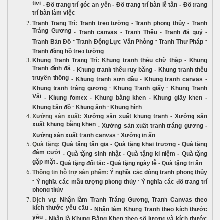
tivi
-
Đồ trang trí góc an yên
-
Đồ trang trí bàn lễ tân
-
Đồ trang
trí bàn làm việc
Tranh Trang Trí
:
Tranh treo tường
-
Tranh phong thủy
-
Tranh
Tráng Gương
-
Tranh canvas
-
Tranh Thêu
-
Tranh đá quý
-
-
-
-
Tranh Bản Đồ
Tranh Động Lực Văn Phòng
Tranh Thư Pháp
Tranh đồng hồ treo tường
Khung Tranh Trang Trí
:
Khung tranh thêu chữ thập
-
Khung
Tranh đính đá
-
Khung tranh thêu ruy băng
-
Khung tranh thêu
truyền thống
-
Khung tranh sơn dầu
-
Khung tranh canvas
-
-
-
Khung tranh tráng gương
Khung Tranh giấy
Khung Tranh
Vải
-
Khung fomex
-
Khung bằng khen
-
Khung giấy khen
-
-
-
Khung bản đồ
Khung ảnh
Khung hình
Xưởng sản xuất
:
Xưởng sản xuất khung tranh
-
Xưởng sản
xuất khung bằng khen
-
Xưởng sản xuất tranh tráng gương
-
-
Xưởng sản xuất tranh canvas
Xưởng in ấn
Quà tặng
:
Quà tặng tân gia
-
Quà tặng khai trương
-
Quà tặng
đám cưới
-
Quà tặng sinh nhật
-
Quà tặng kỉ niệm
-
Quà tặng
gặp mặt
-
Quà tặng đối tác
-
Quà tặng ngày lễ
-
Quà tặng tri ân
Thông tin hỗ trợ sản phẩm
:
Ý nghĩa các dòng tranh phong thủy
-
-
Ý nghĩa các mẫu tượng phong thủy
Ý nghĩa các đồ trang trí
phong thủy
Dịch vụ
:
Nhận làm Tranh Tráng Gương
,
Tranh Canvas theo
kích thước yêu cầu
-
Nhận làm Khung Tranh theo kích thước
yêu
-
Nhận là Khung Bằng Khen theo số lượng và kích thước