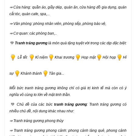
⇒ Cửa hàng: quần áo, giầy dép, quán ăn, cửa hàng đồ gia dụng, quán
cắt tóc, quán cafe, spa,...
⇒ Văn phòng: phòng nhân viên, phòng sếp, phòng bảo vệ,
⇒ Cơ quan: các phòng ban,..
💚
Tranh tráng gương
là món quà tặng tuyệt vời trong các dịp đặc biệt:
Lễ tết
Kỉ niệm
Khai trương
Họp mặt
Hội họp
Hỉ
sự
Khánh thành
Tân gia...
Mỗi bức tranh tráng gương không chỉ có giá trị kinh tế mà còn có ý
nghĩa vô cùng to lớn về mặt tinh thần.
💚
Chủ đề của các bức
tranh tráng gương
: Tranh tráng gương có
nhiều chủ đề, nội dung khác nhau như:
⇒ Tranh tráng gương phong thủy
⇒ Tranh tráng gương phong cảnh: phong cảnh làng quê, phong cảnh