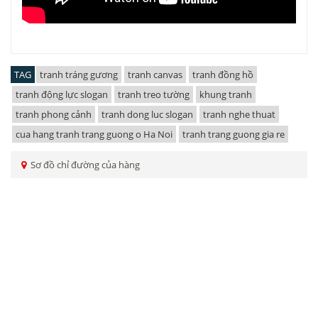
TAG
tranh tráng gương
tranh canvas
tranh đồng hồ
tranh động lực slogan
tranh treo tường
khung tranh
tranh phong cảnh
tranh dong luc slogan
tranh nghe thuat
cua hang tranh trang guong o Ha Noi
tranh trang guong gia re
Sơ đồ chỉ đường của hàng