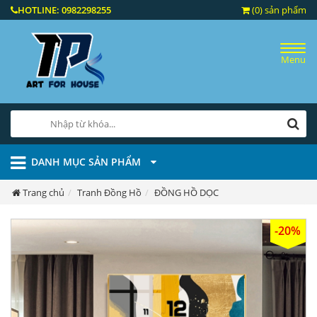
HOTLINE:
0982298255
(0) sản phẩm
Menu
DANH MỤC SẢN PHẨM
Trang chủ
Tranh Đồng Hồ
ĐỒNG HỒ DỌC
-20%