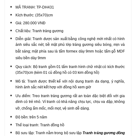
MÃ TRANH: TP-DH431
Kích thước: (35x70)cm
Giá: 280.000 VNĐ
Chất liệu: Tranh tráng gương
Diễn giải: Tranh được sản xuất bằng công nghệ mới nhất có hình
ảnh siêu sắc nét; bề mặt phủ lớp tráng gương siêu bóng, mịn và
bắt sáng; mặt phía sau là tấm formex dày 9mm hoặc tấm gỗ MDF
siêu bền dày 9mm
Quy cách: Bộ tranh gồm 01 tấm tranh hình chữ nhật có kích thước
(35x70)cm (kèm 01 củ đồng hồ có 03 kim đồng hồ)
Mô tả: Tranh được thiết kế với nội dung tranh đa dạng, ý nghĩa,
hình ảnh sắc nét kết hợp với đồng hồ xem giờ
Ưu điểm: Treo tranh tráng gương rất an toàn đặc biệt đối với gia
đình có trẻ nhỏ. Vì tranh có khả năng chịu lực, chịu va đập, không
vỡ, chống ẩm mốc, mối mọt, vệ sinh dễ dàng.
Độ bền: trên 5 năm
Thể loại tranh: Tranh đồng hồ
Bộ sưu tập: Tranh nằm trong bộ sưu tập
Tranh tráng gương đồng