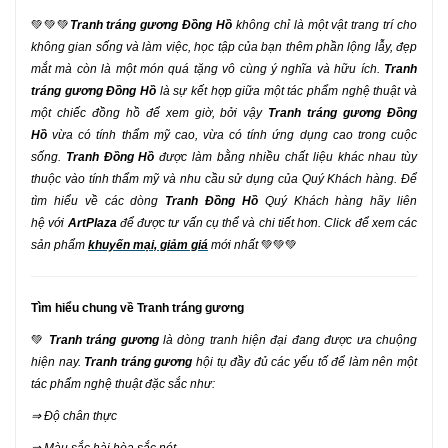
💚💚💚
Tranh tráng gương Đồng Hồ
không chỉ là một vật trang trí cho
không gian sống và làm việc, học tập của bạn thêm phần lộng lẫy, đẹp
mắt mà còn là một món quá tặng vô cùng ý nghĩa và hữu ích.
Tranh
tráng gương Đồng Hồ
là sự kết hợp giữa một tác phẩm nghệ thuật và
một chiếc đồng hồ để xem giờ, bởi vậy
Tranh tráng gương Đồng
Hồ
vừa có tính thẩm mỹ cao, vừa có tính ứng dụng cao trong cuộc
sống.
Tranh Đồng Hồ
được làm bằng nhiều chất liệu khác nhau tùy
thuộc vào tính thẩm mỹ và nhu cầu sử dụng của Quý Khách hàng. Để
tìm hiểu về các dòng
Tranh Đồng Hồ
Quý Khách hàng hãy liên
hệ với
ArtPlaza
để được tư vấn cụ thể và chi tiết hơn. Click để xem các
sản phẩm
khuyến mại, giảm giá
mới nhất
💚💚💚
Tìm hiểu chung về Tranh tráng gương
💚
Tranh tráng gương
là dòng tranh hiện đại đang được ưa chuộng
hiện nay.
Tranh tráng gương
hội tụ đầy đủ các yếu tố để làm nên một
tác phẩm nghệ thuật đặc sắc như:
⇒ Độ chân thực