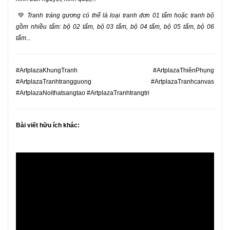
💚
Tranh tráng gương có thể là loại tranh đơn 01 tấm hoặc tranh bộ
gồm nhiều tấm: bộ 02 tấm, bộ 03 tấm, bộ 04 tấm, bộ 05 tấm, bộ 06
tấm...
#ArtplazaKhungTranh #ArtplazaThiênPhụng
#ArtplazaTranhtrangguong #ArtplazaTranhcanvas
#ArtplazaNoithatsangtao #ArtplazaTranhtrangtri
Bài viết hữu ích khác: