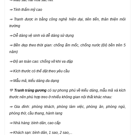
⇒ Màu sắc hài hòa sắc nét
⇒ Tính thẩm mỹ cao
⇒ Tranh được in bằng công nghệ hiện đại, tiên tiến, thân thiện môi
trường
⇒ Dễ dàng vệ sinh và dễ dàng sử dụng
⇒ Bền đẹp theo thời gian: chống ẩm mốc, chống nước (Độ bền trên 5
năm)
⇒ Độ an toàn cao: chống vỡ khi va đập
⇒ Kích thước có thể đặt theo yêu cầu
⇒ Mẫu mã, kiểu dáng đa dạng
💚
Tranh tráng gương
có sự phong phú về kiểu dáng, mẫu mã và kích
thước nên phù hợp treo ở nhiểu không gian nội thất khác nhau:
⇒ Gia đình: phòng khách, phòng làm việc, phòng ăn, phòng ngủ,
phòng thờ, cầu thang, hành lang
⇒ Nhà hàng: bình dân, cao cấp
⇒ Khách sạn: bình dân, 1 sao, 2 sao,...