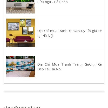
Cửu ngư - Cá Chép
Địa chỉ mua tranh canvas uy tín giá rẻ
tại Hà Nội
Địa Chỉ Mua Tranh Tráng Gương Rẻ
Đẹp Tại Hà Nội
SẢN PHẨM BẠN ĐÃ XEM