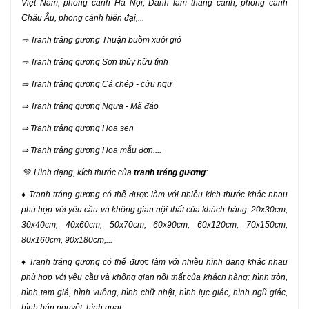
Việt Nam, phong cảnh Hà Nội, Danh lam thắng cảnh, phong cảnh
Châu Âu, phong cảnh hiện đại,...
⇒ Tranh tráng gương Thuận buồm xuôi gió
⇒ Tranh tráng gương Sơn thủy hữu tình
⇒ Tranh tráng gương Cá chép - cửu ngư
⇒ Tranh tráng gương Ngựa - Mã đáo
⇒ Tranh tráng gương Hoa sen
⇒ Tranh tráng gương Hoa mẫu đơn....
💚
Hình dạng, kích thước của
tranh tráng gương
:
♦ Tranh tráng gương có thể được làm với nhiều kích thước khác nhau
phù hợp với yêu cầu và không gian nội thất của khách hàng: 20x30cm,
30x40cm, 40x60cm, 50x70cm, 60x90cm, 60x120cm, 70x150cm,
80x160cm, 90x180cm,...
♦ Tranh tráng gương có thể được làm với nhiều hình dạng khác nhau
phù hợp với yêu cầu và không gian nội thất của khách hàng: hình tròn,
hình tam giá, hình vuông, hình chữ nhật, hình lục giác, hình ngũ giác,
hình bán nguyệt, hình quạt,...