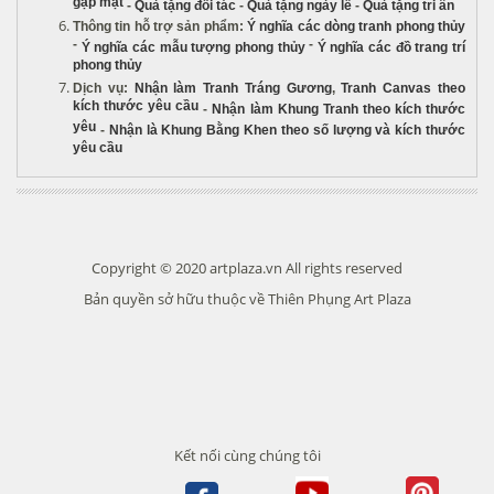
gặp mặt
-
Quà tặng đối tác
-
Quà tặng ngày lễ
-
Quà tặng tri ân
Thông tin hỗ trợ sản phẩm
:
Ý nghĩa các dòng tranh phong thủy
-
-
Ý nghĩa các mẫu tượng phong thủy
Ý nghĩa các đồ trang trí
phong thủy
Dịch vụ
:
Nhận làm Tranh Tráng Gương
,
Tranh Canvas theo
kích thước yêu cầu
-
Nhận làm Khung Tranh theo kích thước
yêu
-
Nhận là Khung Bằng Khen theo số lượng và kích thước
yêu cầu
Copyright © 2020 artplaza.vn All rights reserved
Bản quyền sở hữu thuộc về Thiên Phụng Art Plaza
Kết nối cùng chúng tôi