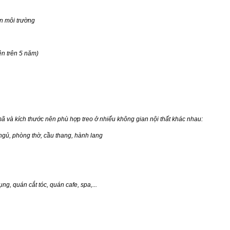
ện môi trường
ền trên 5 năm)
 và kích thước nên phù hợp treo ở nhiểu không gian nội thất khác nhau:
ngủ, phòng thờ, cầu thang, hành lang
g, quán cắt tóc, quán cafe, spa,...