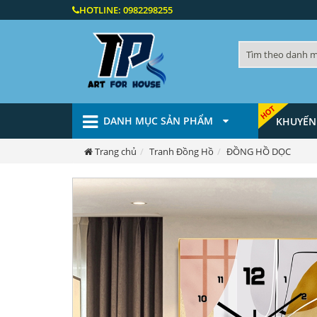
HOTLINE:
0982298255
DANH MỤC SẢN PHẨM
KHUYẾN
Trang chủ
Tranh Đồng Hồ
ĐỒNG HỒ DỌC