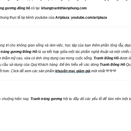
áng gương đồng hồ
có tại:
khungtranhthienphung.com
khung thực tế tại kênh youtube của
Artplaza
:
youtube.com/artplaza
ang trí cho không gian sống và làm việc, học tập của bạn thêm phần lộng lẫy, đẹ
 tráng gương Đồng Hồ
là sự kết hợp giữa một tác phẩm nghệ thuật và một chiếc
h thẩm mỹ cao, vừa có tính ứng dụng cao trong cuộc sống.
Tranh Đồng Hồ
được l
nhu cầu sử dụng của Quý Khách hàng. Để tìm hiểu về các dòng
Tranh Đồng Hồ
Qu
iết hơn. Click để xem các sản phẩm
khuyến mại, giảm giá
mới nhất
💚💚💚
a chuộng hiện nay.
Tranh tráng gương
hội tụ đầy đủ các yếu tố để làm nên một 