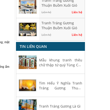
Tranh Tráng Gương
Thuận Buồm Xuôi Gió
Hiện Đại TK897
Liên hệ
Liên hệ
Tranh Tráng Gương
Thuận Buồm Xuôi Gió
Hiện Đại TK102
Liên hệ
Liên hệ
ng; mặt
TIN LIÊN QUAN
Mẫu khung tranh thêu
chữ thập tứ quý Tùng Cúc
hống ẩm
Trúc Mai
Tìm Hiểu Ý Nghĩa Tranh
Tráng Gương Thuận
Buồm Xuôi Gió
Tranh Tráng Gương Là Gì