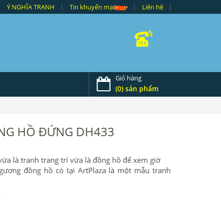
Ý NGHĨA TRANH
Tin khuyến mại
Liên hệ
Giỏ hàng
(0) sản phẩm
NG HỒ ĐỨNG DH433
ừa là tranh trang trí vừa là đồng hồ để xem giờ
gương đồng hồ có tại ArtPlaza là một mẫu tranh