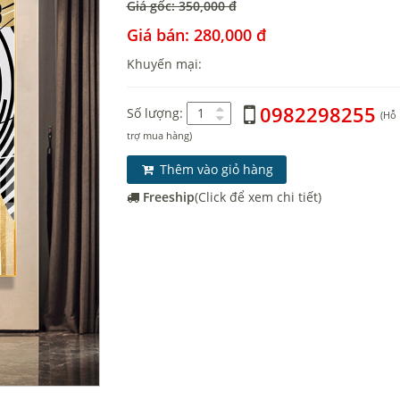
Giá gốc: 350,000 đ
Giá bán: 280,000 đ
Khuyến mại:
0982298255
Số lượng:
(Hỗ
trợ mua hàng)
Thêm vào giỏ hàng
Freeship
(Click để xem chi tiết)