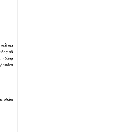
p mắt mà
 đồng hồ
àm bằng
ý Khách
tác phẩm