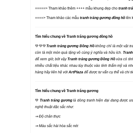
=====> Tham khảo thêm ++++ mẫu khung đẹp cho
tranh tr
====> Tham khảo các mẫu
tranh tráng gương đồng hồ
lên 
Tìm hiểu chung về Tranh tráng gương đồng hồ
💚💚💚
Tranh tráng gương Đồng Hồ
không chỉ là một vật tr
còn là một món quá tặng vô cùng ý nghĩa và hữu ích.
Tranh
để xem giờ, bởi vậy
Tranh tráng gương Đồng Hồ
vừa có tín
nhiều chất liệu khác nhau tùy thuộc vào tính thẩm mỹ và 
hàng hãy liên hệ với
ArtPlaza
để được tư vấn cụ thể và chi t
Tìm hiểu chung về Tranh tráng gương
💚
Tranh tráng gương
là dòng tranh hiện đại đang được ư
nghệ thuật đặc sắc như:
⇒ Độ chân thực
⇒ Màu sắc hài hòa sắc nét