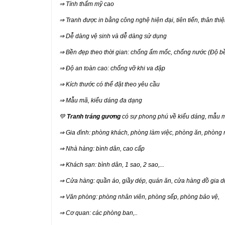
⇒ Tính thẩm mỹ cao
⇒ Tranh được in bằng công nghệ hiện đại, tiên tiến, thân thi
⇒ Dễ dàng vệ sinh và dễ dàng sử dụng
⇒ Bền đẹp theo thời gian: chống ẩm mốc, chống nước (Độ b
⇒ Độ an toàn cao: chống vỡ khi va đập
⇒ Kích thước có thể đặt theo yêu cầu
⇒ Mẫu mã, kiểu dáng đa dạng
💚
Tranh tráng gương
có sự phong phú về kiểu dáng, mẫu mã
⇒ Gia đình: phòng khách, phòng làm việc, phòng ăn, phòng 
⇒ Nhà hàng: bình dân, cao cấp
⇒ Khách sạn: bình dân, 1 sao, 2 sao,...
⇒ Cửa hàng: quần áo, giầy dép, quán ăn, cửa hàng đồ gia dụn
⇒ Văn phòng: phòng nhân viên, phòng sếp, phòng bảo vệ,
⇒ Cơ quan: các phòng ban,..