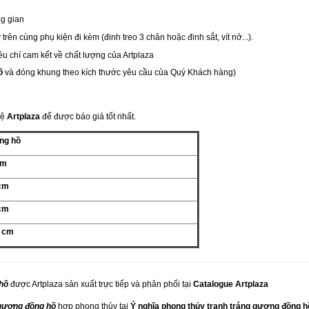
ng gian
ên cùng phụ kiện đi kèm (đinh treo 3 chân hoặc đinh sắt, vít nở...).
u chí cam kết về chất lượng của Artplaza
ồ
và
đóng khung
theo kích thước yêu cầu của Quý Khách hàng)
hệ
Artplaza
để được báo giá tốt nhất.
ng hồ
 cm
 cm
 cm
) cm
hồ
được Artplaza sản xuất trực tiếp và phân phối tại
Catalogue Artplaza
 gương đồng hồ
hợp phong thủy tại
Ý nghĩa phong thủy tranh tráng gương đồng h