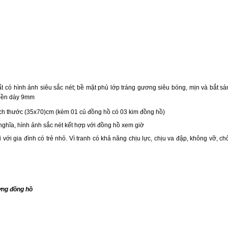
 có hình ảnh siêu sắc nét; bề mặt phủ lớp tráng gương siêu bóng, mịn và bắt sá
 bền dày 9mm
ích thước (35x70)cm (kèm 01 củ đồng hồ có 03 kim đồng hồ)
 nghĩa, hình ảnh sắc nét kết hợp với đồng hồ xem giờ
 với gia đình có trẻ nhỏ. Vì tranh có khả năng chịu lực, chịu va đập, không vỡ, c
ơng đồng hồ