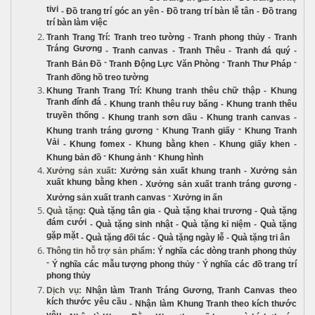
tivi
-
Đồ trang trí góc an yên
-
Đồ trang trí bàn lễ tân
-
Đồ trang
trí bàn làm việc
Tranh Trang Trí
:
Tranh treo tường
-
Tranh phong thủy
-
Tranh
Tráng Gương
-
Tranh canvas
-
Tranh Thêu
-
Tranh đá quý
-
-
-
-
Tranh Bản Đồ
Tranh Động Lực Văn Phòng
Tranh Thư Pháp
Tranh đồng hồ treo tường
Khung Tranh Trang Trí
:
Khung tranh thêu chữ thập
-
Khung
Tranh đính đá
-
Khung tranh thêu ruy băng
-
Khung tranh thêu
truyền thống
-
Khung tranh sơn dầu
-
Khung tranh canvas
-
-
-
Khung tranh tráng gương
Khung Tranh giấy
Khung Tranh
Vải
-
Khung fomex
-
Khung bằng khen
-
Khung giấy khen
-
-
-
Khung bản đồ
Khung ảnh
Khung hình
Xưởng sản xuất
:
Xưởng sản xuất khung tranh
-
Xưởng sản
xuất khung bằng khen
-
Xưởng sản xuất tranh tráng gương
-
-
Xưởng sản xuất tranh canvas
Xưởng in ấn
Quà tặng
:
Quà tặng tân gia
-
Quà tặng khai trương
-
Quà tặng
đám cưới
-
Quà tặng sinh nhật
-
Quà tặng kỉ niệm
-
Quà tặng
gặp mặt
-
Quà tặng đối tác
-
Quà tặng ngày lễ
-
Quà tặng tri ân
Thông tin hỗ trợ sản phẩm
:
Ý nghĩa các dòng tranh phong thủy
-
-
Ý nghĩa các mẫu tượng phong thủy
Ý nghĩa các đồ trang trí
phong thủy
Dịch vụ
:
Nhận làm Tranh Tráng Gương
,
Tranh Canvas theo
kích thước yêu cầu
-
Nhận làm Khung Tranh theo kích thước