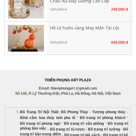
Châu Âu-Đáy Gương Cao Cấp
349,000 đ
249,000 đ
Hồ Lô hươu vàng May Mắn Tài Lộc
899,000 đ
649,000 đ
THIÊN PHỤNG ART PLAZA
Email: thienphungart @gmail.com
Số 145, P. Lý Thường Kiệt, Phú La, Hà Đông, Hà Nội, Việt Nam
Đồ Trang Trí Nội Thất
:
Đồ Phong Thủy
-
Tượng phong thủy
-
-
-
Bình cắm hoa thủy tinh pha lê
Đồ trang trí phòng khách
-
-
Đồ trang trí phong ngủ
Đồ trang trí văn phòng
Đồ trang trí
phòng làm việc
-
Đồ trang trí tủ rượu
-
Đồ trang trí tường
-
Đồ
trang trí bàn trang điểm
-
Đồ trang trí giá sách
-
Đồ trang trí kệ