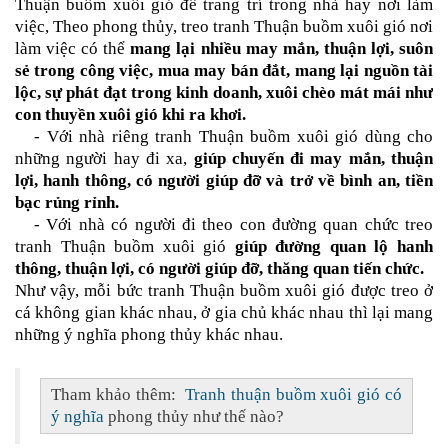
Thuận buồm xuôi gió
để trang trí trong nhà hay nơi làm
việc, Theo
phong thủy
, treo
tranh Thuận buồm xuôi gió
nơi
làm việc có thể
mang lại nhiều may mắn, thuận lợi, suôn
sẻ trong công việc, mua may bán đắt, mang lại nguồn tài
lộc, sự phát đạt trong kinh doanh, xuôi chèo mát mái như
con thuyền xuôi gió khi ra khơi.
- Với nhà riêng
tranh Thuận buồm xuôi gió
dùng cho
những người hay đi xa,
giúp chuyến đi may mắn, thuận
lợi, hanh thông, có người giúp đỡ và trở về bình an, tiền
bạc rủng rỉnh.
- Với nhà có người đi theo con đường quan chức treo
tranh Thuận buồm xuôi gió
giúp đường quan lộ hanh
thông, thuận lợi, có người giúp đỡ, thăng quan tiến chức.
Như vậy, mỗi bức
tranh Thuận buồm xuôi gió
được treo ở
cá không gian khác nhau, ở gia chủ khác nhau thì lại mang
những ý nghĩa
phong thủy
khác nhau.
Tham khảo thêm:
Tranh thuận buồm xuôi gió có
ý nghĩa
phong thủy như thế nào?