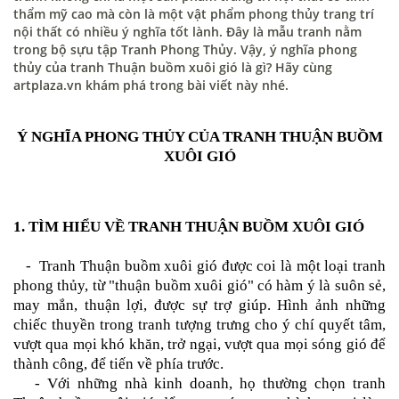
thẩm mỹ cao mà còn là một vật phẩm phong thủy trang trí
nội thất có nhiều ý nghĩa tốt lành. Đây là mẫu tranh nằm
trong bộ sựu tập Tranh Phong Thủy. Vậy, ý nghĩa phong
thủy của tranh Thuận buồm xuôi gió là gì? Hãy cùng
artplaza.vn khám phá trong bài viết này nhé.
Ý NGHĨA PHONG THỦY CỦA TRANH THUẬN BUỒM
XUÔI GIÓ
1. TÌM HIỂU VỀ
TRANH THUẬN BUỒM XUÔI GIÓ
-
Tranh Thuận buồm xuôi gió
được coi là một loại
tranh
phong thủy
, từ "thuận buồm xuôi gió" có hàm ý là suôn sẻ,
may mắn, thuận lợi, được sự trợ giúp. Hình ảnh những
chiếc thuyền trong tranh tượng trưng cho ý chí quyết tâm,
vượt qua mọi khó khăn, trở ngại, vượt qua mọi sóng gió để
thành công, để tiến về phía trước.
- Với những nhà kinh doanh, họ thường chọn
tranh