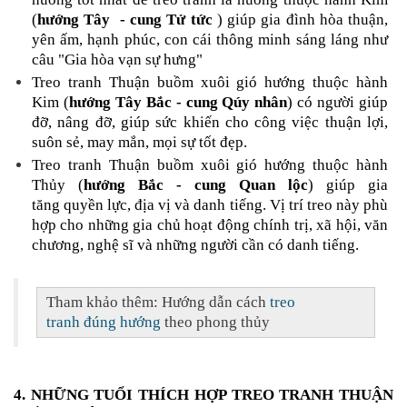
(
hướng Tây - cung Tử tức
) giúp gia đình hòa thuận,
yên ấm, hạnh phúc, con cái thông minh sáng láng như
câu "Gia hòa vạn sự hưng"
Treo tranh Thuận buồm xuôi gió hướng thuộc hành
Kim (
hướng Tây Bắc - cung Qúy nhân
) có người giúp
đỡ, nâng đỡ, giúp sức khiến cho công việc thuận lợi,
suôn sẻ, may mắn, mọi sự tốt đẹp.
Treo tranh Thuận buồm xuôi gió hướng thuộc hành
Thủy (
hướng Bắc - cung Quan lộc
) giúp gia
tăng quyền lực, địa vị và danh tiếng. Vị trí treo này phù
hợp cho những gia chủ hoạt động chính trị, xã hội, văn
chương, nghệ sĩ và những người cần có danh tiếng.
Tham khảo thêm: Hướng dẫn cách
treo
tranh đúng hướng
theo phong thủy
4. NHỮNG TUỔI THÍCH HỢP TREO
TRANH THUẬN