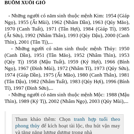
BUỒM XUÔI GIÓ
- Những người có năm sinh thuộc mệnh Kim: 1954 (Giáp
Ngọ), 1955 (Ất Mùi), 1962 (Nhâm Dần), 1963 (Qúy Mão),
1970 (Canh Tuất), 1971 (Tân Hợi), 1984 (Giáp Tí), 1985
(Ất Sửu), 1992 (Nhâm Thân), 1993 (Qúy Dậu), 2000 (Canh
Thìn), 2001 (Tân Tị),...
- Những người có năm sinh thuộc mệnh Thủy: 1950
(Canh Dần), 1951 (Tân Mão), 1952 (Nhâm Thìn), 1953
(Qúy Tị) 1958 (Mậu Tuất), 1959 (Kỷ Hợi), 1966 (Bính
Ngọ), 1967 (Đinh Mùi), 1972 (Nhâm Tí), 1973 (Qúy Sửu),
1974 (Giáp Dần), 1975 (Ất Mão), 1980 (Canh Thân), 1981
(Tân Dậu), 1982 (Nhâm Tuất), 1983 (Qúy Hợi), 1996 (Bính
Tí), 1997 (Đinh Sửu),...
- Những người có năm sinh thuộc mệnh Mộc: 1988 (Mậu
Thìn), 1989 (Kỷ Tị), 2002 (Nhâm Ngọ), 2003 (Qúy Mùi),...
Tham khảo thêm: Chọn
tranh hợp tuổi theo
phong thủy
để kích hoạt tài lộc, thu hút vận may
và tăng năng lượng dương trong nhà