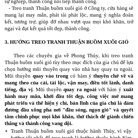
sự nghiệp, thành công nối tiếp thành công.
- Treo
tranh Thuận buồm xuôi gió
ở Công ty, cửa hàng sẽ
mang lại may mắn, phát tài phát lộc, mang ý nghĩa đoàn
kết, tương trợ, giúp đỡ nhau vượt qua mọi khó khăn, trở
ngại và đạt kết quả tốt đẹp, thành công.
3. HƯỚNG TREO
TRANH THUẬN BUỒM XUÔI GIÓ
Theo các chuyên gia về Phong Thủy, khi treo
tranh
Thuận buồm xuôi gió
tùy theo mục đích của gia chủ để lựa
chọn hướng mũi thuyền quay vào nhà hay quay ra ngoài.
Mũi thuyền
quay vào trong
có hàm ý
thuyền chở về và
mang theo của cải, tài lộc, vận may, điều tốt lành, danh
tiếng, địa vị
. Mũi thuyền
quay ra ngoài
với hàm ý
xuất
hành may mắn, khởi đầu tốt đẹp, công việc mở mang
phát triển và thể hiện ý chí, bản lĩnh của gia chủ là dám
đương đầu xông pha nơi "đầu sóng, ngọn gió" và quyết
tâm chinh phục mọi khó khăn, thử thách để giành chiến
thắng và thành công vang dội.
Tranh Thuận buồm xuôi gió thuộc hành Thủy, vì vậy
hướng tốt nhất để treo tranh là hướng thuộc hành Kim