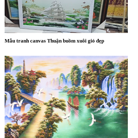
Mẫu tranh canvas Thuận buồm xuôi gió đẹp