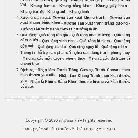
Khung tranh tráng gương
Khung Tranh giấy
Khung Tranh
Vải
-
Khung fomex
-
Khung bằng khen
-
Khung giấy khen
-
-
-
Khung bản đồ
Khung ảnh
Khung hình
Xưởng sản xuất
:
Xưởng sản xuất khung tranh
-
Xưởng sản
xuất khung bằng khen
-
Xưởng sản xuất tranh tráng gương
-
-
Xưởng sản xuất tranh canvas
Xưởng in ấn
Quà tặng
:
Quà tặng tân gia
-
Quà tặng khai trương
-
Quà tặng
đám cưới
-
Quà tặng sinh nhật
-
Quà tặng kỉ niệm
-
Quà tặng
gặp mặt
-
Quà tặng đối tác
-
Quà tặng ngày lễ
-
Quà tặng tri ân
Thông tin hỗ trợ sản phẩm
:
Ý nghĩa các dòng tranh phong thủy
-
-
Ý nghĩa các mẫu tượng phong thủy
Ý nghĩa các đồ trang trí
phong thủy
Dịch vụ
:
Nhận làm Tranh Tráng Gương
,
Tranh Canvas theo
kích thước yêu cầu
-
Nhận làm Khung Tranh theo kích thước
yêu
-
Nhận là Khung Bằng Khen theo số lượng và kích thước
yêu cầu
Copyright © 2020 artplaza.vn All rights reserved
Bản quyền sở hữu thuộc về Thiên Phụng Art Plaza