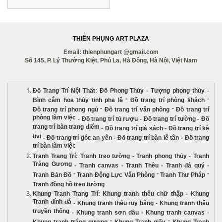
THIÊN PHỤNG ART PLAZA
Email: thienphungart @gmail.com
Số 145, P. Lý Thường Kiệt, Phú La, Hà Đông, Hà Nội, Việt Nam
Đồ Trang Trí Nội Thất
:
Đồ Phong Thủy
-
Tượng phong thủy
-
-
-
Bình cắm hoa thủy tinh pha lê
Đồ trang trí phòng khách
-
-
Đồ trang trí phong ngủ
Đồ trang trí văn phòng
Đồ trang trí
phòng làm việc
-
Đồ trang trí tủ rượu
-
Đồ trang trí tường
-
Đồ
trang trí bàn trang điểm
-
Đồ trang trí giá sách
-
Đồ trang trí kệ
tivi
-
Đồ trang trí góc an yên
-
Đồ trang trí bàn lễ tân
-
Đồ trang
trí bàn làm việc
Tranh Trang Trí
:
Tranh treo tường
-
Tranh phong thủy
-
Tranh
Tráng Gương
-
Tranh canvas
-
Tranh Thêu
-
Tranh đá quý
-
-
-
-
Tranh Bản Đồ
Tranh Động Lực Văn Phòng
Tranh Thư Pháp
Tranh đồng hồ treo tường
Khung Tranh Trang Trí
:
Khung tranh thêu chữ thập
-
Khung
Tranh đính đá
-
Khung tranh thêu ruy băng
-
Khung tranh thêu
truyền thống
-
Khung tranh sơn dầu
-
Khung tranh canvas
-
-
-