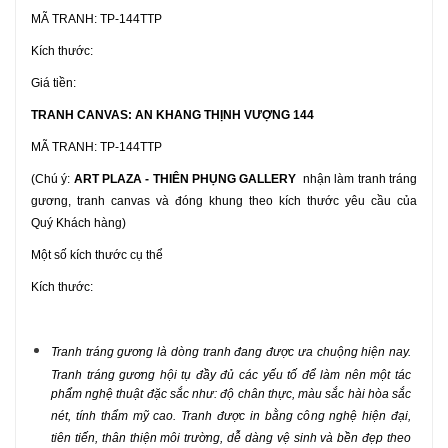
MÃ TRANH: TP-144TTP
Kích thước:
Giá tiền:
TRANH CANVAS: AN KHANG THỊNH VƯỢNG 144
MÃ TRANH: TP-144TTP
(Chú ý:
ART PLAZA - THIÊN PHỤNG GALLERY
nhận làm tranh tráng
gương, tranh canvas và
đóng khung
theo kích thước yêu cầu của
Quý Khách hàng)
Một số kích thước cụ thể
Kích thước:
Tranh tráng gương
là dòng tranh đang được ưa chuộng hiện nay.
Tranh tráng gương
hội tụ đầy đủ các yếu tố để làm nên một tác
phẩm nghệ thuật đặc sắc như: độ chân thực, màu sắc hài hòa sắc
nét, tính thẩm mỹ cao. Tranh được in bằng công nghệ hiện đại,
tiên tiến, thân thiện môi trường, dễ dàng vệ sinh và bền đẹp theo