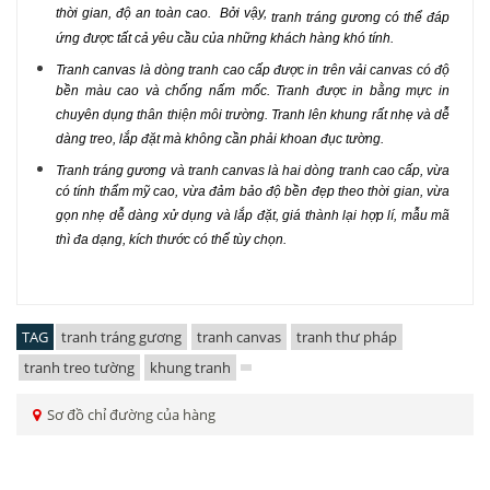
thời gian, độ an toàn cao. Bởi vậy,
tranh tráng gương
có thể đáp
ứng được tất cả yêu cầu của những khách hàng khó tính.
Tranh canvas
là dòng tranh cao cấp được in trên vải canvas có độ
bền màu cao và chống nấm mốc. Tranh được in bằng mực in
chuyên dụng thân thiện môi trường. Tranh lên khung rất nhẹ và dễ
dàng treo, lắp đặt mà không cần phải khoan đục tường.
Tranh tráng gương
và
tranh canvas
là hai dòng tranh cao cấp, vừa
có tính thẩm mỹ cao, vừa đảm bảo độ bền đẹp theo thời gian, vừa
gọn nhẹ dễ dàng xử dụng và lắp đặt, giá thành lại hợp lí, mẫu mã
thì đa dạng, kích thước có thể tùy chọn.
TAG
tranh tráng gương
tranh canvas
tranh thư pháp
tranh treo tường
khung tranh
Sơ đồ chỉ đường của hàng