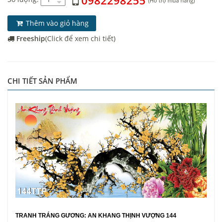
0982298255
(Hỗ trợ mua hàng)
Thêm vào giỏ hàng
Freeship
(Click để xem chi tiết)
CHI TIẾT SẢN PHẨM
TRANH TRÁNG GƯƠNG: AN KHANG THỊNH VƯỢNG 144