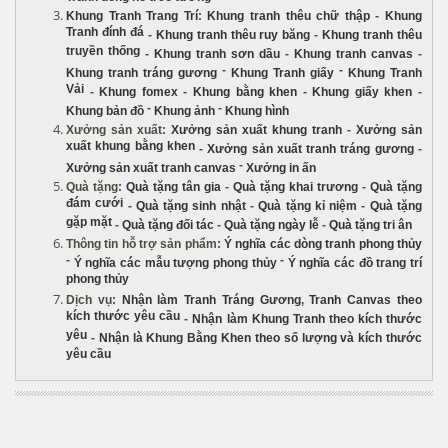
Khung Tranh Trang Trí
:
Khung tranh thêu chữ thập
-
Khung
Tranh đính đá
-
Khung tranh thêu ruy băng
-
Khung tranh thêu
truyền thống
-
Khung tranh sơn dầu
-
Khung tranh canvas
-
-
-
Khung tranh tráng gương
Khung Tranh giấy
Khung Tranh
Vải
-
Khung fomex
-
Khung bằng khen
-
Khung giấy khen
-
-
-
Khung bản đồ
Khung ảnh
Khung hình
Xưởng sản xuất
:
Xưởng sản xuất khung tranh
-
Xưởng sản
xuất khung bằng khen
-
Xưởng sản xuất tranh tráng gương
-
-
Xưởng sản xuất tranh canvas
Xưởng in ấn
Quà tặng
:
Quà tặng tân gia
-
Quà tặng khai trương
-
Quà tặng
đám cưới
-
Quà tặng sinh nhật
-
Quà tặng kỉ niệm
-
Quà tặng
gặp mặt
-
Quà tặng đối tác
-
Quà tặng ngày lễ
-
Quà tặng tri ân
Thông tin hỗ trợ sản phẩm
:
Ý nghĩa các dòng tranh phong thủy
-
-
Ý nghĩa các mẫu tượng phong thủy
Ý nghĩa các đồ trang trí
phong thủy
Dịch vụ
:
Nhận làm Tranh Tráng Gương
,
Tranh Canvas theo
kích thước yêu cầu
-
Nhận làm Khung Tranh theo kích thước
yêu
-
Nhận là Khung Bằng Khen theo số lượng và kích thước
yêu cầu