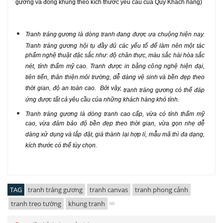
gương và
đóng khung
theo kích thước yêu cầu của Quý Khách hàng)
Tranh tráng gương
là dòng tranh đang được ưa chuộng hiện nay.
Tranh tráng gương
hội tụ đầy đủ các yếu tố để làm nên một tác
phẩm nghệ thuật đặc sắc như: độ chân thực, màu sắc hài hòa sắc
nét, tính thẩm mỹ cao. Tranh được in bằng công nghệ hiện đại,
tiên tiến, thân thiện môi trường, dễ dàng vệ sinh và bền đẹp theo
thời gian, độ an toàn cao. Bởi vậy,
tranh tráng gương
có thể đáp
ứng được tất cả yêu cầu của những khách hàng khó tính.
Tranh tráng gương
là dòng tranh cao cấp, vừa có tính thẩm mỹ
cao, vừa đảm bảo độ bền đẹp theo thời gian, vừa gọn nhẹ dễ
dàng xử dụng và lắp đặt, giá thành lại hợp lí, mẫu mã thì đa dạng,
kích thước có thể tùy chọn.
TAG
tranh tráng gương
tranh canvas
tranh phong cảnh
tranh treo tường
khung tranh