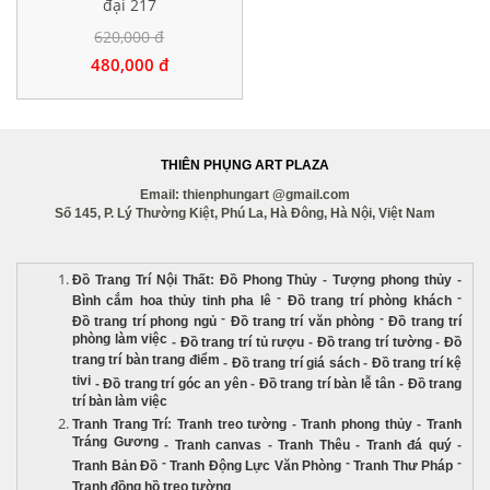
đại 217
620,000 đ
480,000 đ
THIÊN PHỤNG ART PLAZA
Email: thienphungart @gmail.com
Số 145, P. Lý Thường Kiệt, Phú La, Hà Đông, Hà Nội, Việt Nam
Đồ Trang Trí Nội Thất
:
Đồ Phong Thủy
-
Tượng phong thủy
-
-
-
Bình cắm hoa thủy tinh pha lê
Đồ trang trí phòng khách
-
-
Đồ trang trí phong ngủ
Đồ trang trí văn phòng
Đồ trang trí
phòng làm việc
-
Đồ trang trí tủ rượu
-
Đồ trang trí tường
-
Đồ
trang trí bàn trang điểm
-
Đồ trang trí giá sách
-
Đồ trang trí kệ
tivi
-
Đồ trang trí góc an yên
-
Đồ trang trí bàn lễ tân
-
Đồ trang
trí bàn làm việc
Tranh Trang Trí
:
Tranh treo tường
-
Tranh phong thủy
-
Tranh
Tráng Gương
-
Tranh canvas
-
Tranh Thêu
-
Tranh đá quý
-
-
-
-
Tranh Bản Đồ
Tranh Động Lực Văn Phòng
Tranh Thư Pháp
Tranh đồng hồ treo tường