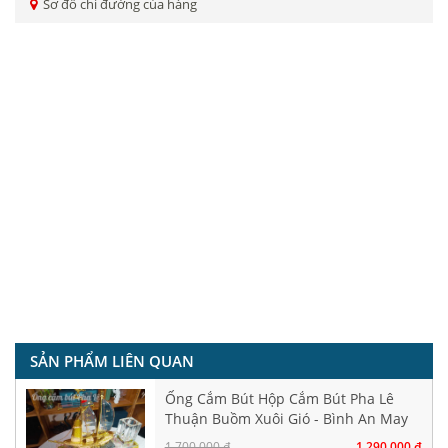
Sơ đồ chỉ đường của hàng
SẢN PHẨM LIÊN QUAN
Ống Cắm Bút Hộp Cắm Bút Pha Lê
Thuận Buồm Xuôi Gió - Bình An May
Mắn
1,700,000 đ
1,290,000 đ