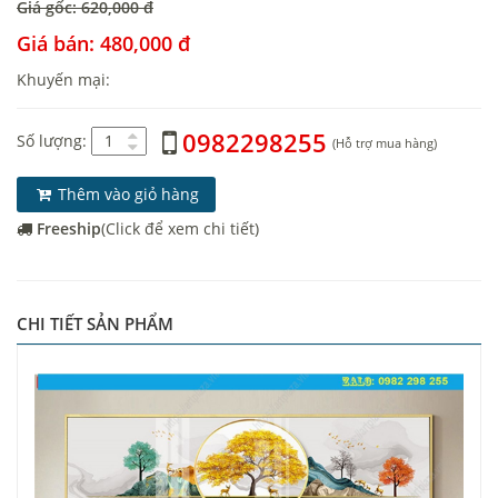
Giá gốc: 620,000 đ
Giá bán: 480,000 đ
Khuyến mại:
0982298255
Số lượng:
(Hỗ trợ mua hàng)
Thêm vào giỏ hàng
Freeship
(Click để xem chi tiết)
CHI TIẾT SẢN PHẨM