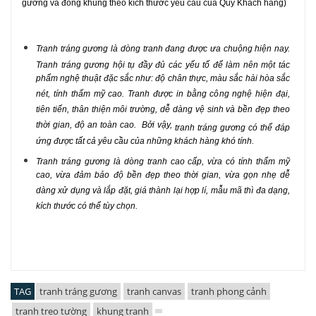
gương và
đóng khung
theo kích thước yêu cầu của Quý Khách hàng)
Tranh tráng gương
là dòng tranh đang được ưa chuộng hiện nay.
Tranh tráng gương
hội tụ đầy đủ các yếu tố để làm nên một tác
phẩm nghệ thuật đặc sắc như: độ chân thực, màu sắc hài hòa sắc
nét, tính thẩm mỹ cao. Tranh được in bằng công nghệ hiện đại,
tiên tiến, thân thiện môi trường, dễ dàng vệ sinh và bền đẹp theo
thời gian, độ an toàn cao. Bởi vậy,
tranh tráng gương
có thể đáp
ứng được tất cả yêu cầu của những khách hàng khó tính.
Tranh tráng gương
là dòng tranh cao cấp, vừa có tính thẩm mỹ
cao, vừa đảm bảo độ bền đẹp theo thời gian, vừa gọn nhẹ dễ
dàng xử dụng và lắp đặt, giá thành lại hợp lí, mẫu mã thì đa dạng,
kích thước có thể tùy chọn.
TAG
tranh tráng gương
tranh canvas
tranh phong cảnh
tranh treo tường
khung tranh