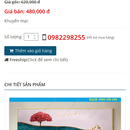
Giá gốc: 620,000 đ
Giá bán: 480,000 đ
Khuyến mại:
0982298255
Số lượng:
(Hỗ trợ mua hàng)
Thêm vào giỏ hàng
Freeship
(Click để xem chi tiết)
CHI TIẾT SẢN PHẨM