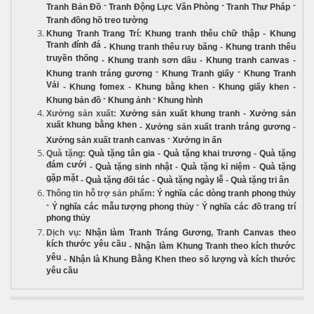
-
-
-
Tranh Bản Đồ
Tranh Động Lực Văn Phòng
Tranh Thư Pháp
Tranh đồng hồ treo tường
Khung Tranh Trang Trí
:
Khung tranh thêu chữ thập
-
Khung
Tranh đính đá
-
Khung tranh thêu ruy băng
-
Khung tranh thêu
truyền thống
-
Khung tranh sơn dầu
-
Khung tranh canvas
-
-
-
Khung tranh tráng gương
Khung Tranh giấy
Khung Tranh
Vải
-
Khung fomex
-
Khung bằng khen
-
Khung giấy khen
-
-
-
Khung bản đồ
Khung ảnh
Khung hình
Xưởng sản xuất
:
Xưởng sản xuất khung tranh
-
Xưởng sản
xuất khung bằng khen
-
Xưởng sản xuất tranh tráng gương
-
-
Xưởng sản xuất tranh canvas
Xưởng in ấn
Quà tặng
:
Quà tặng tân gia
-
Quà tặng khai trương
-
Quà tặng
đám cưới
-
Quà tặng sinh nhật
-
Quà tặng kỉ niệm
-
Quà tặng
gặp mặt
-
Quà tặng đối tác
-
Quà tặng ngày lễ
-
Quà tặng tri ân
Thông tin hỗ trợ sản phẩm
:
Ý nghĩa các dòng tranh phong thủy
-
-
Ý nghĩa các mẫu tượng phong thủy
Ý nghĩa các đồ trang trí
phong thủy
Dịch vụ
:
Nhận làm Tranh Tráng Gương
,
Tranh Canvas theo
kích thước yêu cầu
-
Nhận làm Khung Tranh theo kích thước
yêu
-
Nhận là Khung Bằng Khen theo số lượng và kích thước
yêu cầu