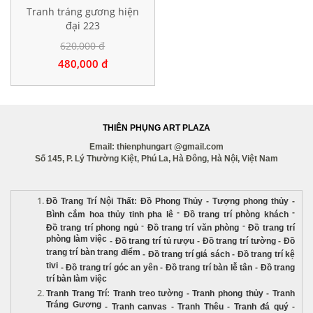
Tranh tráng gương hiện
đại 223
620,000 đ
480,000 đ
THIÊN PHỤNG ART PLAZA
Email: thienphungart @gmail.com
Số 145, P. Lý Thường Kiệt, Phú La, Hà Đông, Hà Nội, Việt Nam
Đồ Trang Trí Nội Thất
:
Đồ Phong Thủy
-
Tượng phong thủy
-
-
-
Bình cắm hoa thủy tinh pha lê
Đồ trang trí phòng khách
-
-
Đồ trang trí phong ngủ
Đồ trang trí văn phòng
Đồ trang trí
phòng làm việc
-
Đồ trang trí tủ rượu
-
Đồ trang trí tường
-
Đồ
trang trí bàn trang điểm
-
Đồ trang trí giá sách
-
Đồ trang trí kệ
tivi
-
Đồ trang trí góc an yên
-
Đồ trang trí bàn lễ tân
-
Đồ trang
trí bàn làm việc
Tranh Trang Trí
:
Tranh treo tường
-
Tranh phong thủy
-
Tranh
Tráng Gương
-
Tranh canvas
-
Tranh Thêu
-
Tranh đá quý
-