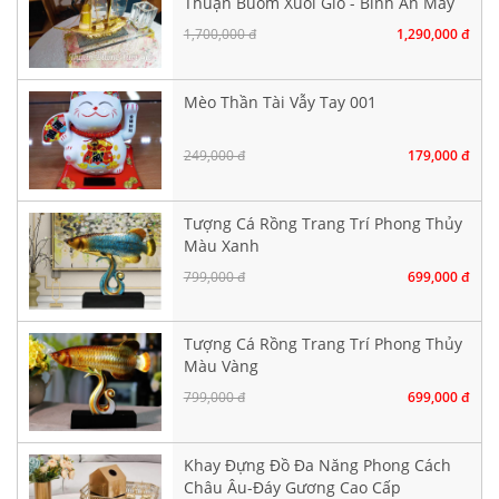
Thuận Buồm Xuôi Gió - Bình An May
Mắn
1,700,000 đ
1,290,000 đ
Mèo Thần Tài Vẫy Tay 001
249,000 đ
179,000 đ
Tượng Cá Rồng Trang Trí Phong Thủy
Màu Xanh
799,000 đ
699,000 đ
Tượng Cá Rồng Trang Trí Phong Thủy
Màu Vàng
799,000 đ
699,000 đ
Khay Đựng Đồ Đa Năng Phong Cách
Châu Âu-Đáy Gương Cao Cấp